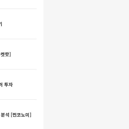
기
마켓핫]
러 투자
분석 [찐코노미]