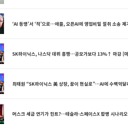
‘AI 동맹’서 ‘적’으로…애플, 오픈AI에 영업비밀 절취 소송 제
SK하이닉스, 나스닥 데뷔 흥행…공모가보다 13%↑ 마감 [
최태원 “SK하이닉스 美 상장, 꿈이 현실로”…AI에 수백억달
머스크 세금 연기가 힌트?⋯테슬라·스페이스X 합병 시나리오 