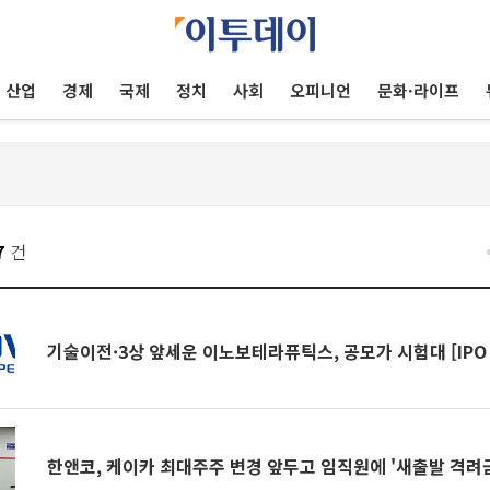
산업
경제
국제
정치
사회
오피니언
문화·라이프
7
건
기술이전·3상 앞세운 이노보테라퓨틱스, 공모가 시험대 [IPO
한앤코, 케이카 최대주주 변경 앞두고 임직원에 '새출발 격려금