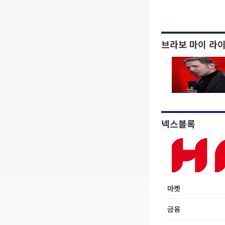
브라보 마이 라
넥스블록
마켓
금융