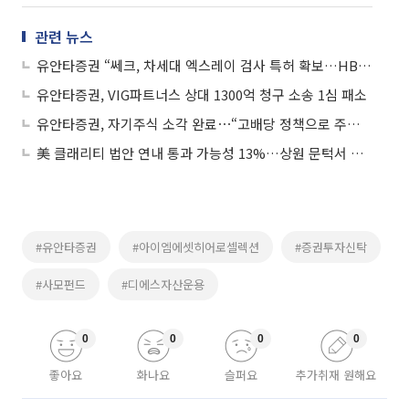
관련 뉴스
유안타증권 “쎄크, 차세대 엑스레이 검사 특허 확보…HBM·유리기판·방산 신성장축”
유안타증권, VIG파트너스 상대 1300억 청구 소송 1심 패소
유안타증권, 자기주식 소각 완료⋯“고배당 정책으로 주주환원”
美 클래리티 법안 연내 통과 가능성 13%…상원 문턱서 제동
#유안타증권
#아이엠에셋히어로셀렉션
#증권투자신탁
#사모펀드
#디에스자산운용
0
0
0
0
좋아요
화나요
슬퍼요
추가취재 원해요