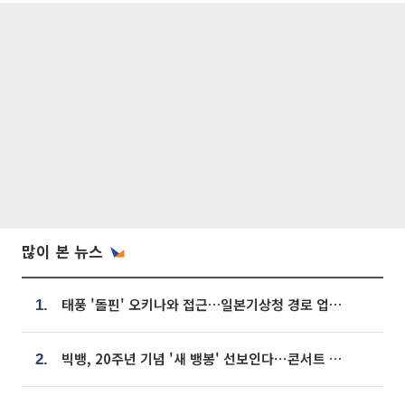
많이 본 뉴스
태풍 '돌핀' 오키나와 접근…일본기상청 경로 업데이트
1.
빅뱅, 20주년 기념 '새 뱅봉' 선보인다⋯콘서트 앞두고 팝업 개최
2.