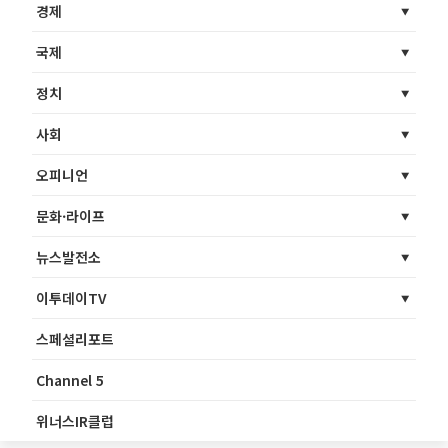
경제
국제
정치
사회
오피니언
문화·라이프
뉴스발전소
이투데이TV
스페셜리포트
Channel 5
위너스IR클럽