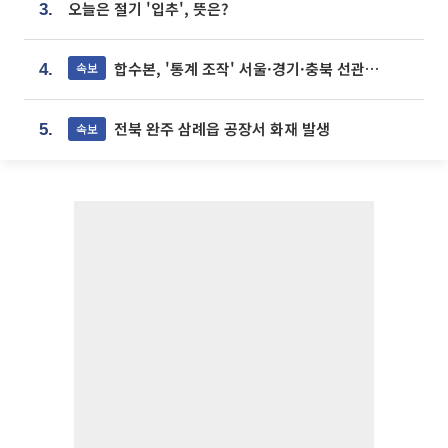
오늘은 절기 '입추', 뜻은?
3.
합수본, '통계 조작' 서울·경기·충북 선관위 등 추가 압수수색
속보
4.
전북 완주 삼례읍 공장서 화재 발생
속보
5.