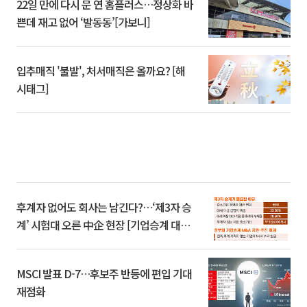
22일 만에 다시 문 연 홈플러스…정상화 바
쁜데 재고 없어 ‘발동동’[가보니]
입추매직 '불발', 처서매직은 올까요? [해
시태그]
후계자 없어도 회사는 남긴다?…‘제3자 승
계’ 시험대 오른 中企 현장 [기업승계 대전
환]
MSCI 발표 D-7…후보주 반등에 편입 기대
재점화