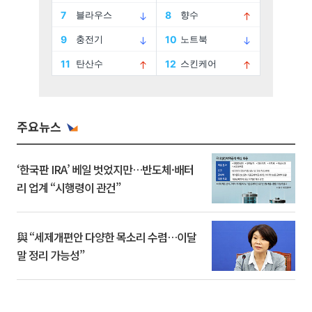
주요뉴스
‘한국판 IRA’ 베일 벗었지만…반도체·배터
리 업계 “시행령이 관건”
與 “세제개편안 다양한 목소리 수렴…이달
말 정리 가능성”