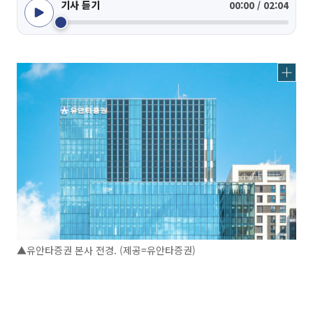
기사 듣기
00:00 / 02:04
▲유안타증권 본사 전경. (제공=유안타증권)