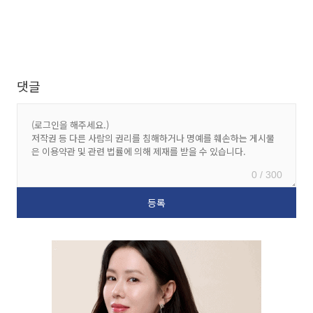
댓글
0 / 300