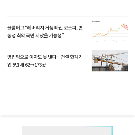
블룸버그 “레버리지 거품 빠진 코스피, 변
동성 최악 국면 지났을 가능성”
영업익으로 이자도 못 낸다…건설 한계기
업 5년 새 62→173곳