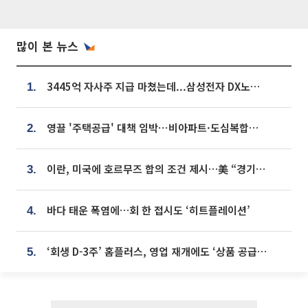
많이 본 뉴스
3445억 자사주 지급 마쳤는데...삼성전자 DX노조, 뒤늦은 '떼쓰기 집회'
1.
영끌 '주택공급' 대책 임박⋯비아파트·도심복합까지 총동원
2.
이란, 미국에 호르무즈 합의 조건 제시…美 “경기 아직 안 끝나” [종합]
3.
바다 태운 폭염에…회 한 접시도 ‘히트플레이션’
4.
‘회생 D-3주’ 홈플러스, 영업 재개에도 ‘상품 공급망’ 복구가 생존 관건
5.