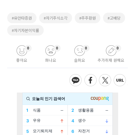
#유안타증권
#자기주식소각
#주주환원
#고배당
#자기자본이익률
0
0
0
0
좋아요
화나요
슬퍼요
추가취재 원해요