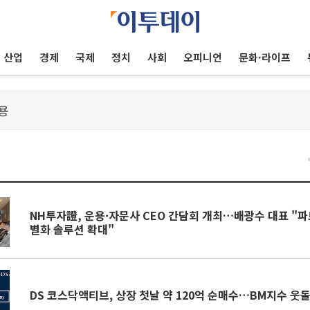
산업
경제
국제
정치
사회
오피니언
문화·라이프
건
NH투자證, 운용·자문사 CEO 간담회 개최…배광수 대표 "
별화 솔루션 확대"
DS 코스닥액티브, 상장 첫날 약 120억 순매수…BM지수 웃