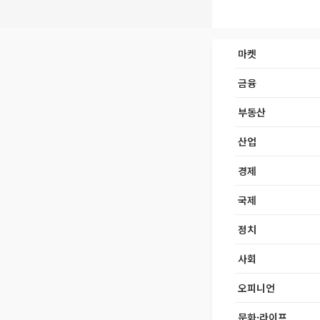
마켓
금융
부동산
산업
경제
국제
정치
사회
오피니언
문화·라이프