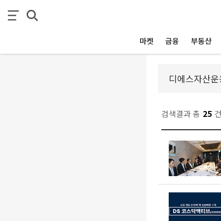
마켓
금융
부동산
검색결과 총
25