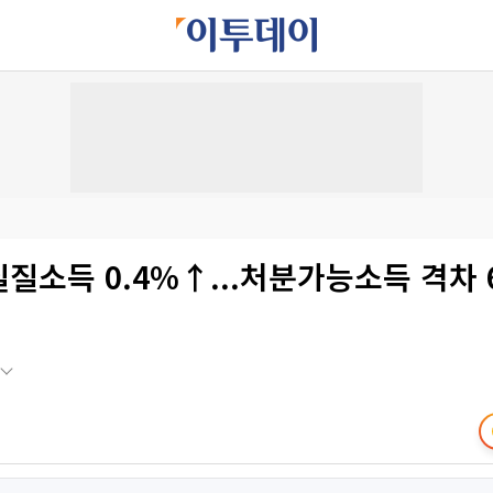
실질소득 0.4%↑...처분가능소득 격차 