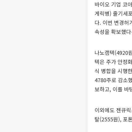
바이오 기업 코아
게릭병) 줄기세
다. 이번 변경허
속성을 확보했다
나노캠텍(4920
텍은 주가 안정화
식 병합을 시행한
4780주로 감소
보하고, 이를 바
이외에도 젠큐릭스
탈(2555원), 