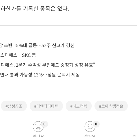
 하한가를 기록한 종목은 없다.
 초반 15%대 급등…52주 신고가 경신
스디에스ㆍSKC 등
스디에스, 1분기 수익성 부진에도 중장기 성장 유효"
 연내 통과 가능성 13%…상원 문턱서 제동
#삼성공조
#디앤디파마텍
#나노캠텍
#코아스템켐온
0
0
화나요
슬퍼요
추