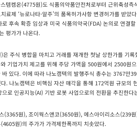
스템켐온(4775원)도 식품의약품안전처로부터 근위축성측삭
포치료제 ‘뉴로나타-알주’의 품목허가사항 변경허가를 받았다
가로 후속 확증 임상과 미국 식품의약국(FDA) 논의로 연결할
는 평가가 나온다.
원)은 주식 병합을 마치고 거래를 재개한 첫날 상한가를 기록
와 기업가치 제고를 위해 주당 가액을 500원에서 2500원
 바 있다. 이에 따라 나노캠텍의 발행주식 총수는 3767만39
했다. 나노캠텍은 비핵심 자산 매각을 통해 172억원 규모의 
탕으로 인공지능(AI) 기반 로봇 사업으로의 전환을 추진한다
(3365원), 조이웍스앤코(3650원), 에스아이리소스(239
포톤(4605원)의 주가가 가격제한폭까지 치솟았다.