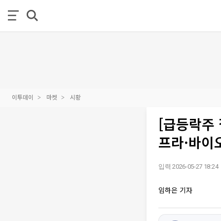
이투데이
마켓
시황
[급등락주 
프라·바이
입력 2026-05-27 18:24
임하은 기자