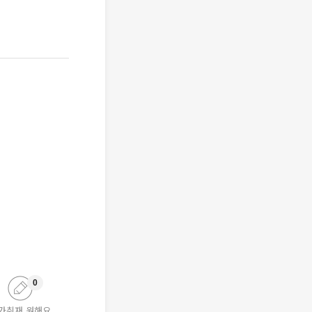
0
가취재 원해요