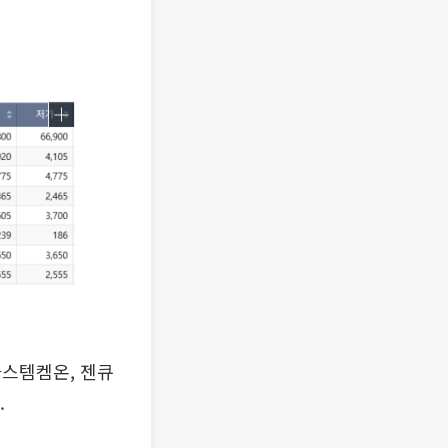
아스템켐온, 젠큐
.