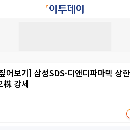
짚어보기] 삼성SDS·디앤디파마텍 상한
오株 강세