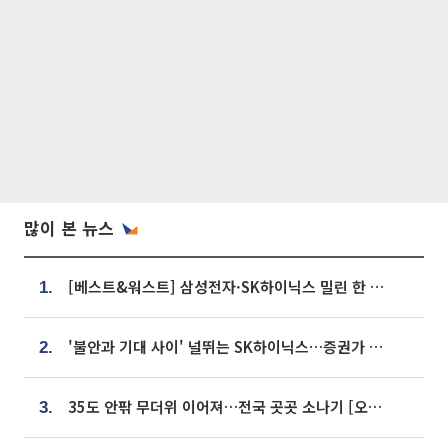
많이 본 뉴스
[베스트&워스트] 삼성전자·SK하이닉스 밀린 한 주…상상인증권은 85% 급등
1.
'불안과 기대 사이' 널뛰는 SK하이닉스…증권가 "HBM4·LTA 기반 펀터멘털 견고"
2.
35도 안팎 무더위 이어져…전국 곳곳 소나기 [오늘 날씨]
3.