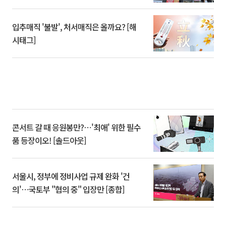
입추매직 '불발', 처서매직은 올까요? [해
시태그]
콘서트 갈 때 응원봉만?⋯'최애' 위한 필수
품 등장이오! [솔드아웃]
서울시, 정부에 정비사업 규제 완화 '건
의'⋯국토부 "협의 중" 입장만 [종합]