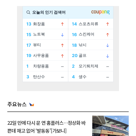
주요뉴스
22일 만에 다시 문 연 홈플러스…정상화 바
쁜데 재고 없어 ‘발동동’[가보니]