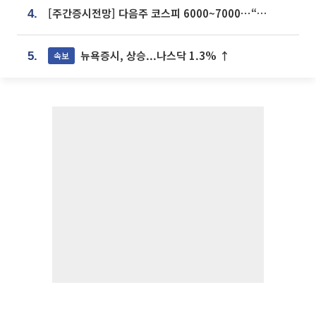
[주간증시전망] 다음주 코스피 6000~7000⋯“外人 수급은 정책이 변수”
4.
뉴욕증시, 상승...나스닥 1.3% ↑
속보
5.