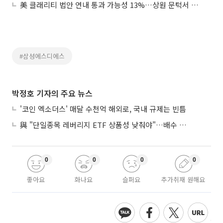
美 클래리티 법안 연내 통과 가능성 13%…상원 문턱서 제동
#삼성에스디에스
박정호 기자의 주요 뉴스
'코인 엑소더스' 매달 수천억 해외로, 국내 규제는 빈틈
與 "단일종목 레버리지 ETF 상품성 낮춰야"…배수 조정안도 거론
0
0
0
0
좋아요
화나요
슬퍼요
추가취재 원해요