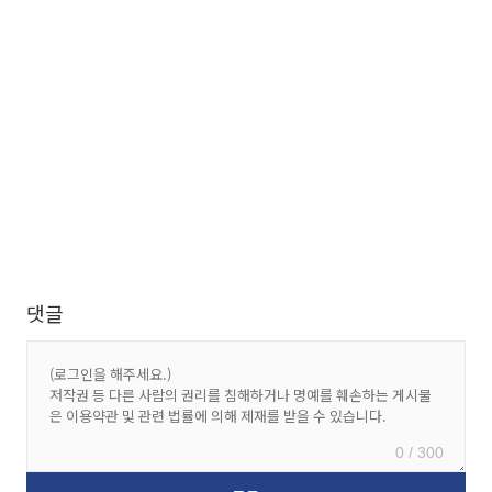
댓글
0 / 300