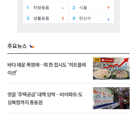
주요뉴스
바다 태운 폭염에…회 한 접시도 ‘히트플레
이션’
영끌 '주택공급' 대책 임박⋯비아파트·도
심복합까지 총동원