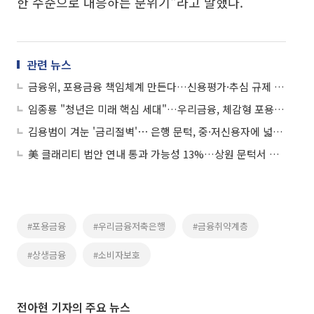
한 수준으로 대응하는 분위기"라고 말했다.
관련 뉴스
금융위, 포용금융 책임체계 만든다…신용평가·추심 규제 손질
임종룡 "청년은 미래 핵심 세대"…우리금융, 체감형 포용금융 속도
김용범이 겨눈 '금리절벽'⋯ 은행 문턱, 중·저신용자에 넓힌다
美 클래리티 법안 연내 통과 가능성 13%…상원 문턱서 제동
#포용금융
#우리금융저축은행
#금융취약계층
#상생금융
#소비자보호
전아현 기자의 주요 뉴스