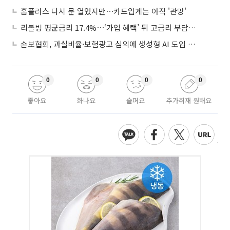
홈플러스 다시 문 열었지만⋯카드업계는 아직 '관망'
리볼빙 평균금리 17.4%⋯‘가입 혜택’ 뒤 고금리 부담 주의
손보협회, 과실비율·보험광고 심의에 생성형 AI 도입 추진
0
0
0
0
좋아요
화나요
슬퍼요
추가취재 원해요