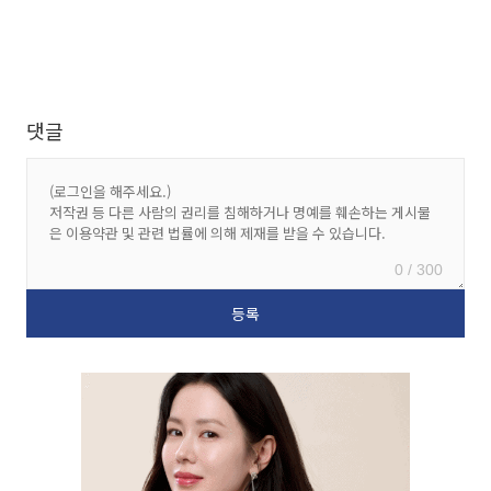
댓글
0 / 300