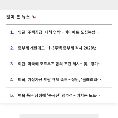
많이 본 뉴스
영끌 '주택공급' 대책 임박⋯비아파트·도심복합까지 총동원
1.
종부세 개편에도…1·3주택 종부세 격차 2028년부터 확대
2.
이란, 미국에 호르무즈 합의 조건 제시…美 “경기 아직 안 끝나” [종합]
3.
미국, 가상자산 포괄 규제 속도…상원, ‘클래리티법’ 9월 절차투표 추진
4.
맥북 품은 삼성에 ‘중국산’ 맹추격⋯커지는 노트북 OLED 시장
5.