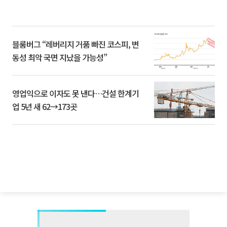
블룸버그 “레버리지 거품 빠진 코스피, 변
동성 최악 국면 지났을 가능성”
영업익으로 이자도 못 낸다…건설 한계기
업 5년 새 62→173곳