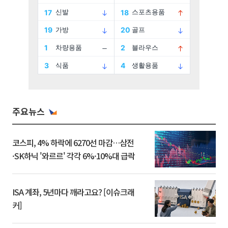
주요뉴스
코스피, 4% 하락에 6270선 마감…삼전
·SK하닉 '와르르' 각각 6%·10%대 급락
ISA 계좌, 5년마다 깨라고요? [이슈크래
커]