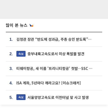
많이 본 뉴스
김정관 장관 “반도체 성과급, 주총 승인 받도록”…상법·자본시장법 개정 시사
1.
중부내륙고속도로서 미상 폭발물 발견
속보
2.
티웨이항공, 새 이름 '트리니티항공' 첫발…SSC 전략 본격화
3.
ISA 계좌, 5년마다 깨라고요? [이슈크래커]
4.
서울양양고속도로 이천터널 앞 사고 발생
속보
5.