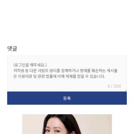
댓글
0 / 300