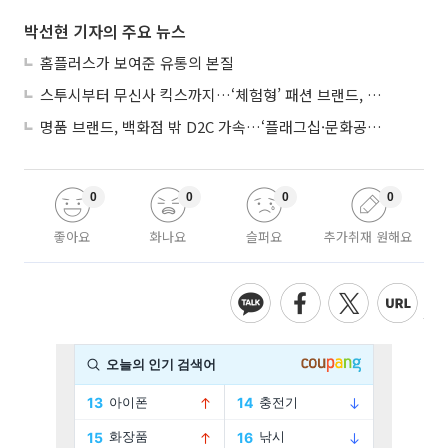
박선현 기자의 주요 뉴스
홈플러스가 보여준 유통의 본질
스투시부터 무신사 킥스까지…‘체험형’ 패션 브랜드, 잇단 제주행
명품 브랜드, 백화점 밖 D2C 가속…‘플래그십·문화공간’ 전략 눈길
0
0
0
0
좋아요
화나요
슬퍼요
추가취재 원해요