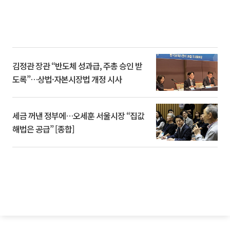
김정관 장관 “반도체 성과급, 주총 승인 받
도록”…상법·자본시장법 개정 시사
세금 꺼낸 정부에…오세훈 서울시장 “집값
해법은 공급” [종합]