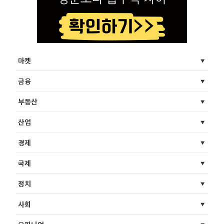
마켓
금융
부동산
산업
경제
국제
정치
사회