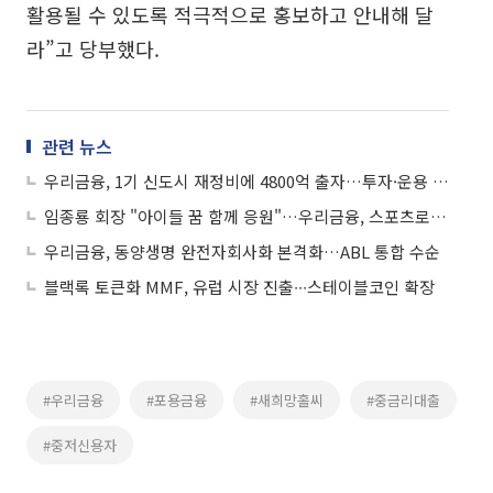
활용될 수 있도록 적극적으로 홍보하고 안내해 달
라”고 당부했다.
관련 뉴스
우리금융, 1기 신도시 재정비에 4800억 출자…투자·운용 전방위 참여
임종룡 회장 "아이들 꿈 함께 응원"…우리금융, 스포츠로 아동 꿈 키운다
우리금융, 동양생명 완전자회사화 본격화…ABL 통합 수순
블랙록 토큰화 MMF, 유럽 시장 진출∙∙∙스테이블코인 확장
#우리금융
#포용금융
#새희망홀씨
#중금리대출
#중저신용자