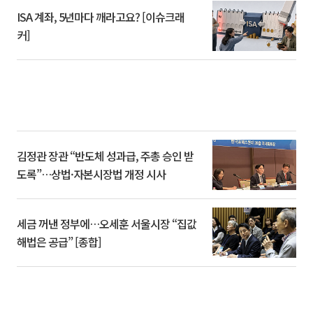
ISA 계좌, 5년마다 깨라고요? [이슈크래
커]
김정관 장관 “반도체 성과급, 주총 승인 받
도록”…상법·자본시장법 개정 시사
세금 꺼낸 정부에…오세훈 서울시장 “집값
해법은 공급” [종합]