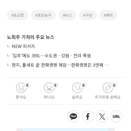
#송교창
#프로농구
#KCC
#구단
#해외
노희주 기자의 주요 뉴스
NEW 피서지
'입추'에도 39도⋯수도권ㆍ강원ㆍ전라 폭염
젠지, 풀세트 끝 한화생명 제압⋯한화생명은 3연패 수렁
0
0
0
0
좋아요
화나요
슬퍼요
추가취재 원해요