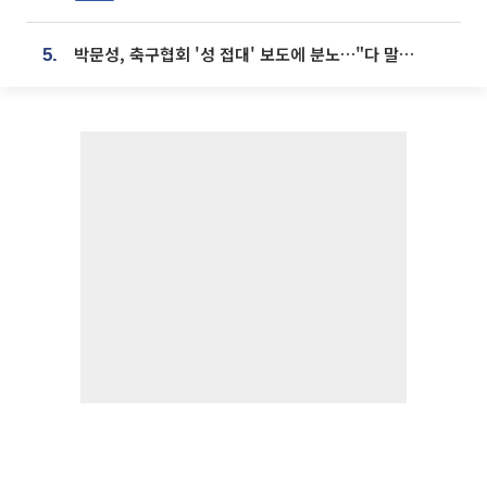
박문성, 축구협회 '성 접대' 보도에 분노…"다 말아먹으려고 작정했나"
5.