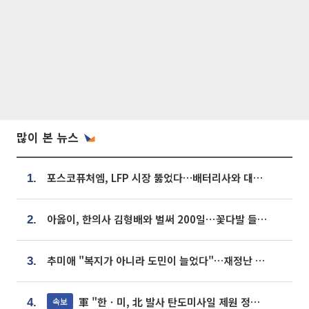
많이 본 뉴스
포스코퓨처엠, LFP 시장 뚫었다…배터리사와 대규모 장기 공급 합의
1.
아옳이, 한의사 김형배와 벌써 200일⋯꽃다발 들고 "프러포즈 아냐"
2.
추미애 "복지가 아니라 도민이 늘었다"…재정난 책임론 정면돌파
3.
軍 "한ㆍ미, 北 발사 탄도미사일 제원 정밀분석 중"
속보
4.