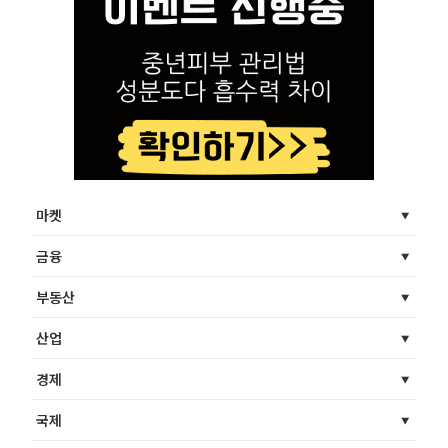
마켓
금융
부동산
산업
경제
국제