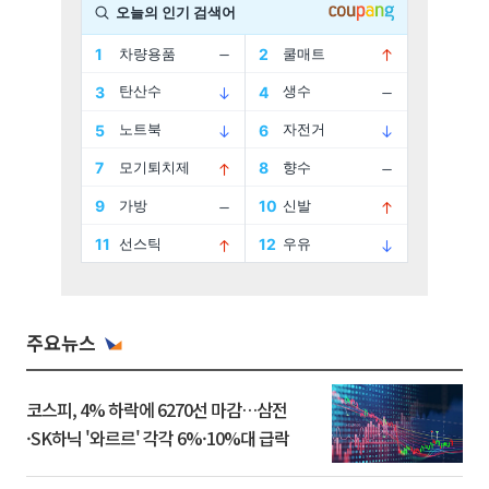
주요뉴스
코스피, 4% 하락에 6270선 마감…삼전
·SK하닉 '와르르' 각각 6%·10%대 급락