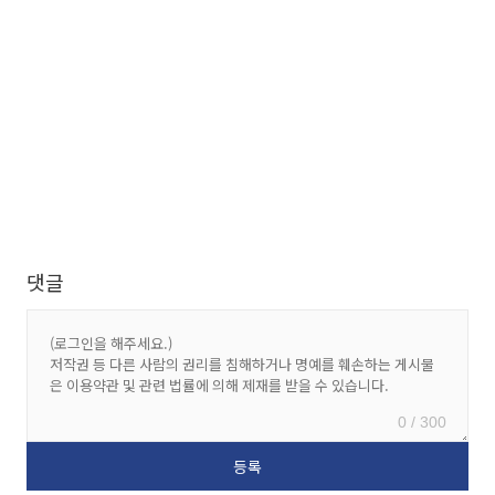
댓글
0 / 300