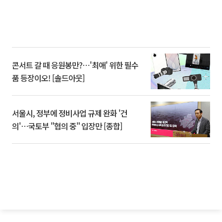
콘서트 갈 때 응원봉만?⋯'최애' 위한 필수
품 등장이오! [솔드아웃]
서울시, 정부에 정비사업 규제 완화 '건
의'⋯국토부 "협의 중" 입장만 [종합]