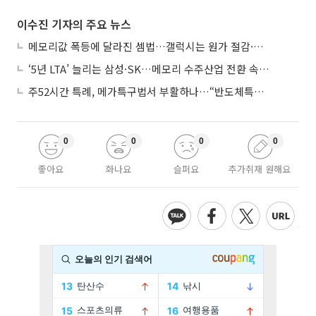
이수진 기자의 주요 뉴스
메모리값 폭등에 달라진 셈법…갤럭시는 원가 절감·아이폰은 서비스 확대
‘5년 LTA’ 늘리는 삼성·SK…메모리 수주산업 전환 속 다른 셈법
주52시간 특례, 메가특구법서 부활하나…“반도체특별법 담겨야”
0
0
0
0
좋아요
화나요
슬퍼요
추가취재 원해요