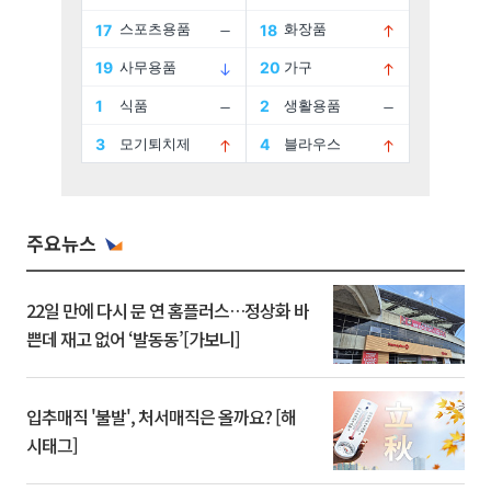
주요뉴스
22일 만에 다시 문 연 홈플러스…정상화 바
쁜데 재고 없어 ‘발동동’[가보니]
입추매직 '불발', 처서매직은 올까요? [해
시태그]