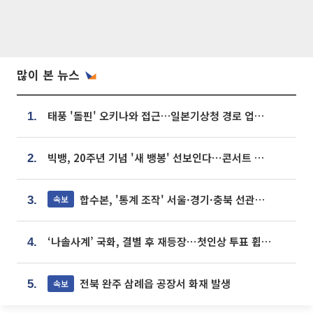
많이 본 뉴스
태풍 '돌핀' 오키나와 접근…일본기상청 경로 업데이트
1.
빅뱅, 20주년 기념 '새 뱅봉' 선보인다⋯콘서트 앞두고 팝업 개최
2.
합수본, '통계 조작' 서울·경기·충북 선관위 등 추가 압수수색
속보
3.
‘나솔사계’ 국화, 결별 후 재등장⋯첫인상 투표 휩쓸고 ‘인기녀’ 등극
4.
전북 완주 삼례읍 공장서 화재 발생
속보
5.