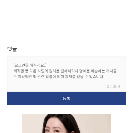
댓글
0 / 300