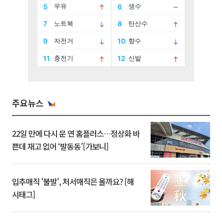
주요뉴스
22일 만에 다시 문 연 홈플러스…정상화 바
쁜데 재고 없어 ‘발동동’[가보니]
입추매직 '불발', 처서매직은 올까요? [해
시태그]