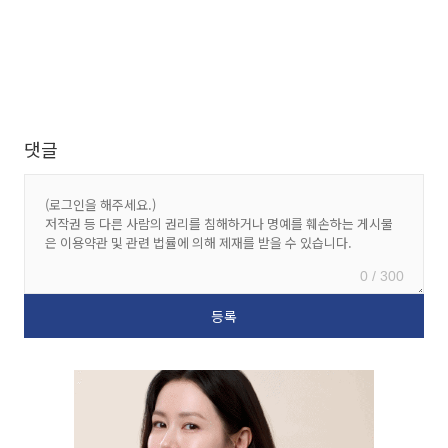
댓글
0 / 300