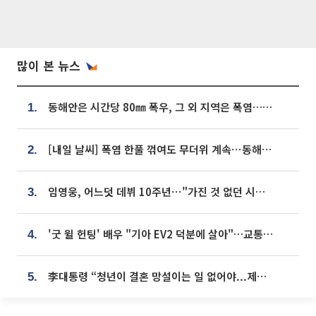
많이 본 뉴스
동해안은 시간당 80㎜ 폭우, 그 외 지역은 폭염…‘극과 극 날씨’
1.
[내일 날씨] 폭염 한풀 꺾여도 무더위 계속⋯동해안 이틀 연속 비
2.
임영웅, 어느덧 데뷔 10주년⋯"가진 것 없던 시절, 내 앞엔 20명의 팬뿐"
3.
'굿 윌 헌팅' 배우 "기아 EV2 덕분에 살아"…교통사고 후 안전성 극찬
4.
李대통령 “청년이 결혼 망설이는 일 없어야...제도상 불이익 조사”
5.