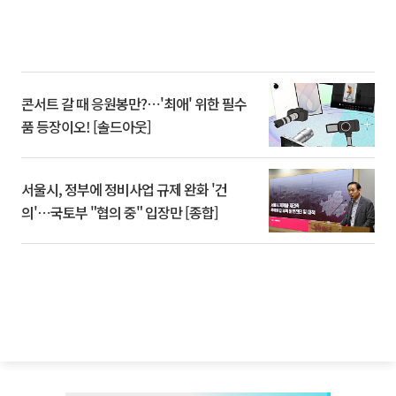
콘서트 갈 때 응원봉만?⋯'최애' 위한 필수
품 등장이오! [솔드아웃]
서울시, 정부에 정비사업 규제 완화 '건
의'⋯국토부 "협의 중" 입장만 [종합]