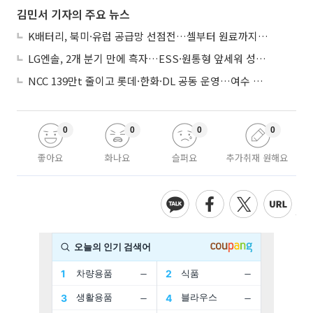
김민서 기자의 주요 뉴스
K배터리, 북미·유럽 공급망 선점전…셀부터 원료까지 현지화
LG엔솔, 2개 분기 만에 흑자…ESS·원통형 앞세워 성장 가속
NCC 139만t 줄이고 롯데·한화·DL 공동 운영…여수 1호 본궤도
0
0
0
0
좋아요
화나요
슬퍼요
추가취재 원해요