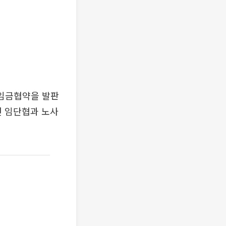
 임금협약을 발판
년 임단협과 노사