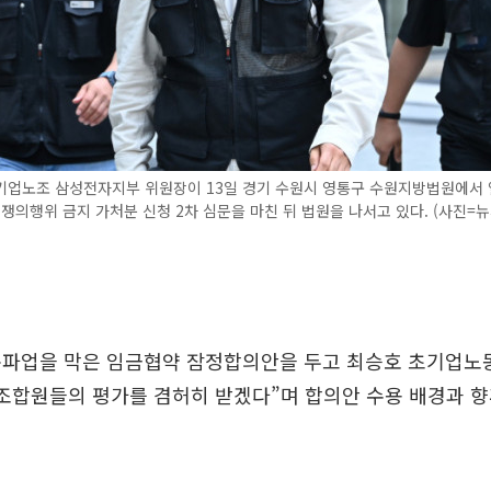
기업노조 삼성전자지부 위원장이 13일 경기 수원시 영통구 수원지방법원에서 
 쟁의행위 금지 가처분 신청 2차 심문을 마친 뒤 법원을 나서고 있다. (사진=뉴
총파업을 막은 임금협약 잠정합의안을 두고 최승호 초기업노
조합원들의 평가를 겸허히 받겠다”며 합의안 수용 배경과 향