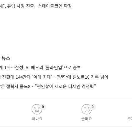
F, 유럽 시장 진출∙∙∙스테이블코인 확장
 뉴스
계 1위…삼성, AI 메모리 '풀라인업'으로 승부
 사전판매 144만대 '역대 최대'…7년만에 갤노트10 기록 넘어
 받은 갤럭시 폴드8…"편안함이 새로운 디자인 경쟁력"
0
0
화나요
슬퍼요
추