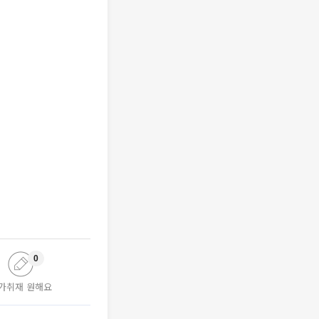
0
가취재 원해요