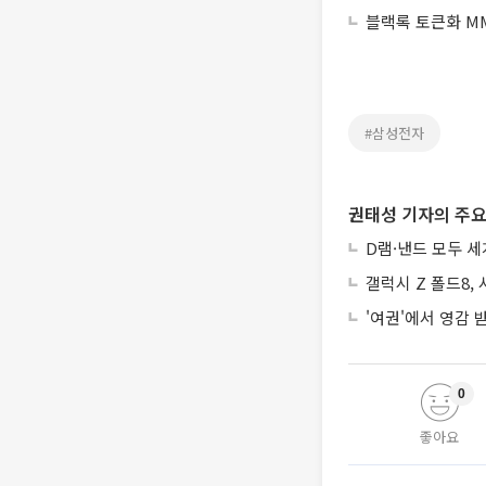
블랙록 토큰화 MM
#삼성전자
권태성 기자의 주요
D램·낸드 모두 세
갤럭시 Z 폴드8,
'여권'에서 영감
0
좋아요