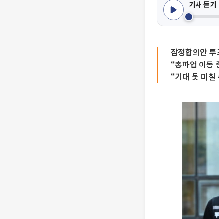
기사 듣기
잠정합의안 투표
“총파업 이동 
“기대 못 미칠