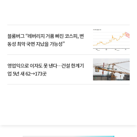
블룸버그 “레버리지 거품 빠진 코스피, 변
동성 최악 국면 지났을 가능성”
영업익으로 이자도 못 낸다…건설 한계기
업 5년 새 62→173곳