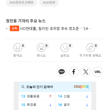
#HD한국조선해양
#HD현대
정진용 기자의 주요 뉴스
HD현대重, 필리핀 호위함 후속 정조준…‘14척+α’ 싹쓸이 노린다
단독
0
0
0
0
좋아요
화나요
슬퍼요
추가취재 원해요