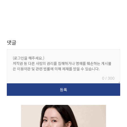
댓글
0 / 300