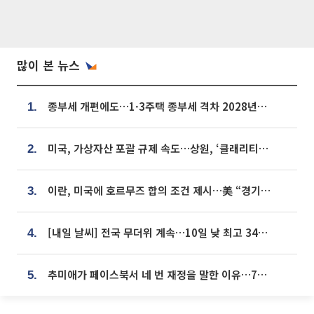
많이 본 뉴스
종부세 개편에도…1·3주택 종부세 격차 2028년부터 확대
1.
미국, 가상자산 포괄 규제 속도…상원, ‘클래리티법’ 9월 절차투표 추진
2.
이란, 미국에 호르무즈 합의 조건 제시…美 “경기 아직 안 끝나” [종합]
3.
[내일 날씨] 전국 무더위 계속…10일 낮 최고 34도 육박
4.
추미애가 페이스북서 네 번 재정을 말한 이유…7700억 추경 열쇠는 도의회에
5.