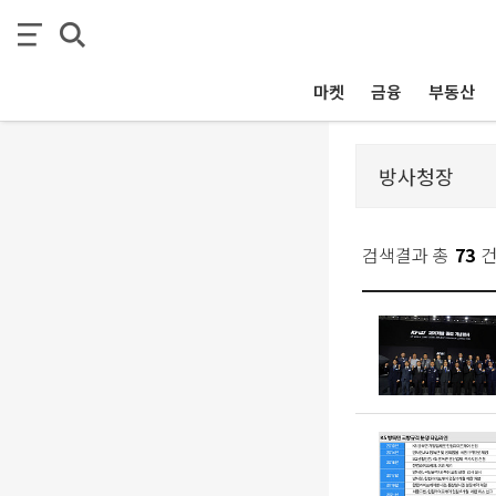
마켓
금융
부동산
검색결과 총
73