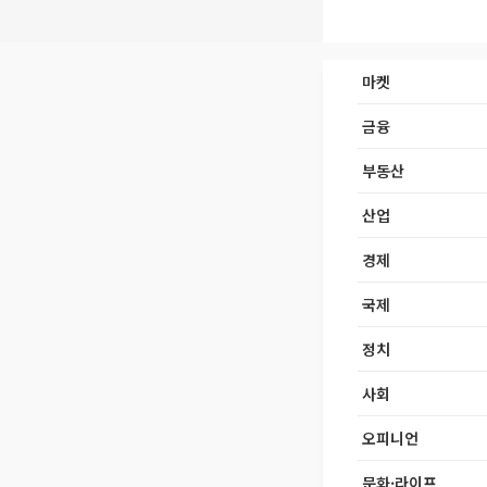
마켓
금융
부동산
산업
경제
국제
정치
사회
오피니언
문화·라이프