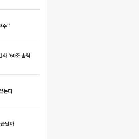
완수"
화 ‘60조 총력
 싣는다
 끝날까