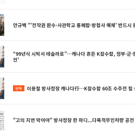
안규백 "'전작권 환수·사관학교 통폐합·방첩사 해체' 반드시 
“99년식 시빅서 테슬라로”…캐나다 흔든 K잠수함, 정부·군·한
전’
이용철 방사청장 캐나다行…K잠수함 60조 수주전 힘
단독
"고의 지연 막아야" 방사청장 한 마디...다목적무인차량 공전