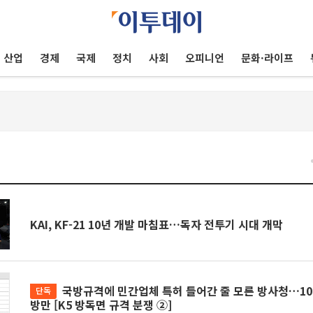
산업
경제
국제
정치
사회
오피니언
문화·라이프
건
KAI, KF-21 10년 개발 마침표…독자 전투기 시대 개막
국방규격에 민간업체 특허 들어간 줄 모른 방사청…10년 넘게 업체간 공
단독
방만 [K5 방독면 규격 분쟁 ②]