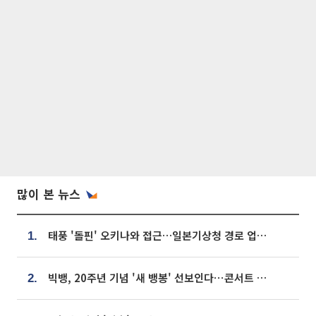
많이 본 뉴스
태풍 '돌핀' 오키나와 접근…일본기상청 경로 업데이트
1.
빅뱅, 20주년 기념 '새 뱅봉' 선보인다⋯콘서트 앞두고 팝업 개최
2.