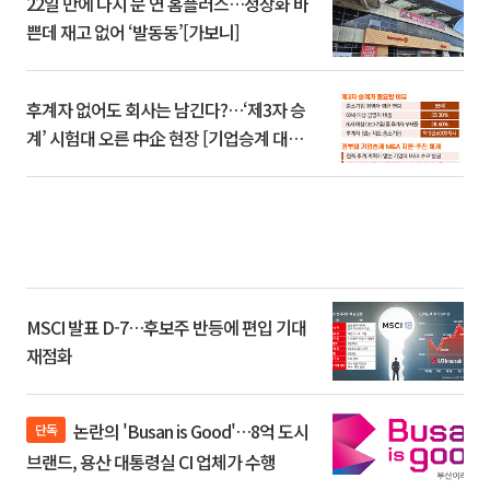
22일 만에 다시 문 연 홈플러스…정상화 바
쁜데 재고 없어 ‘발동동’[가보니]
후계자 없어도 회사는 남긴다?…‘제3자 승
계’ 시험대 오른 中企 현장 [기업승계 대전
환]
MSCI 발표 D-7…후보주 반등에 편입 기대
재점화
논란의 'Busan is Good'…8억 도시
단독
브랜드, 용산 대통령실 CI 업체가 수행