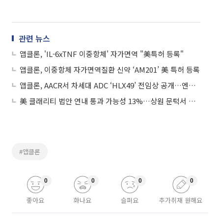
관련 뉴스
앱클론, 'IL-6xTNF 이중항체' 자가면역 "美특허 등록"
앱클론, 이중항체 자가면역질환 신약 ‘AM201’ 美 특허 등록
앱클론, AACR서 차세대 ADC ‘HLX49’ 전임상 공개…엔허투 대비 효능 우위
美 클래리티 법안 연내 통과 가능성 13%…상원 문턱서 제동
#앱클론
0
0
0
0
좋아요
화나요
슬퍼요
추가취재 원해요