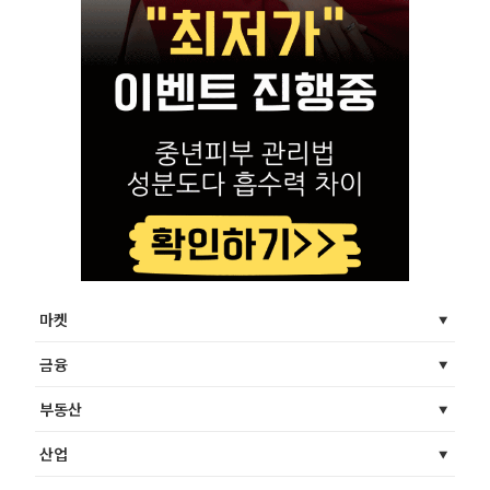
마켓
금융
부동산
산업