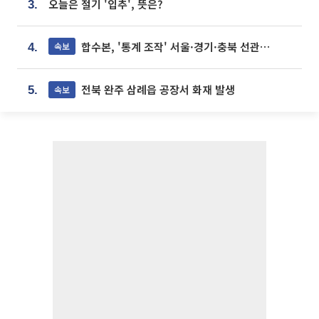
오늘은 절기 '입추', 뜻은?
3.
합수본, '통계 조작' 서울·경기·충북 선관위 등 추가 압수수색
속보
4.
전북 완주 삼례읍 공장서 화재 발생
속보
5.