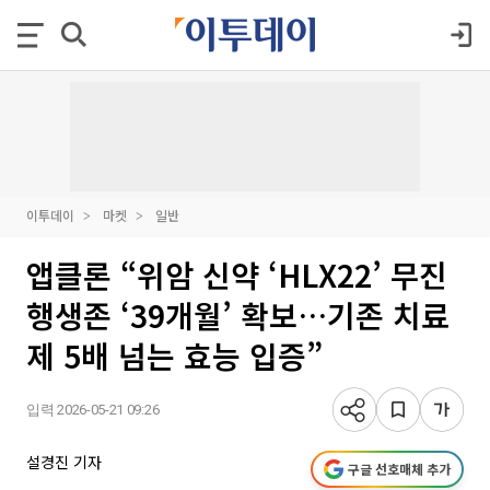
이투데이
마켓
일반
앱클론 “위암 신약 ‘HLX22’ 무진
행생존 ‘39개월’ 확보…기존 치료
제 5배 넘는 효능 입증”
입력 2026-05-21 09:26
설경진 기자
구글 선호매체 추가