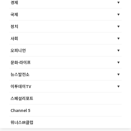
경제
국제
정치
사회
오피니언
문화·라이프
뉴스발전소
이투데이TV
스페셜리포트
Channel 5
위너스IR클럽