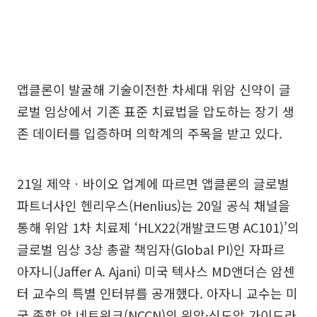
앱클론이 발굴해 기술이전한 차세대 위암 신약이 글
로벌 임상에서 기존 표준 치료법을 압도하는 장기 생
존 데이터를 입증하며 의학계의 주목을 받고 있다.
21일 제약ㆍ바이오 업계에 따르면 앱클론의 글로벌
파트너사인 헨리우스(Henlius)는 20일 공식 채널을
통해 위암 1차 치료제 ‘HLX22(개발코드명 AC101)’의
글로벌 임상 3상 총괄 책임자(Global PI)인 자파르
아자니(Jaffer A. Ajani) 미국 텍사스 MD앤더슨 암센
터 교수의 특별 인터뷰를 공개했다. 아자니 교수는 미
국 종합 암 네트워크(NCCN)의 위암·식도암 가이드라