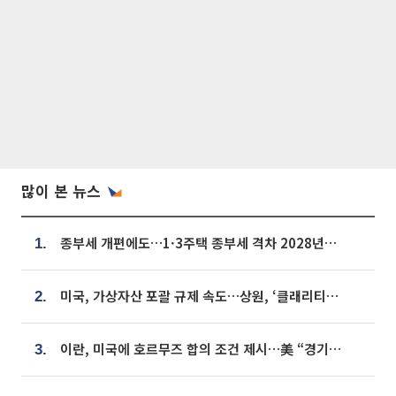
많이 본 뉴스
종부세 개편에도…1·3주택 종부세 격차 2028년부터 확대
1.
미국, 가상자산 포괄 규제 속도…상원, ‘클래리티법’ 9월 절차투표 추진
2.
이란, 미국에 호르무즈 합의 조건 제시…美 “경기 아직 안 끝나” [종합]
3.