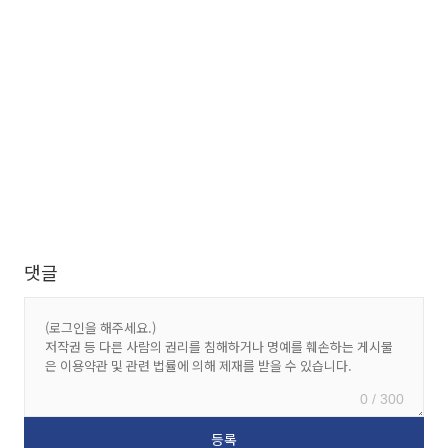
댓글
0 / 300