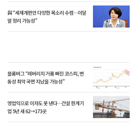
與 “세제개편안 다양한 목소리 수렴…이달
말 정리 가능성”
블룸버그 “레버리지 거품 빠진 코스피, 변
동성 최악 국면 지났을 가능성”
영업익으로 이자도 못 낸다…건설 한계기
업 5년 새 62→173곳