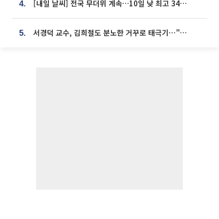
[내일 날씨] 전국 무더위 계속…10일 낮 최고 34도 육박
4.
서경덕 교수, 김희철도 분노한 거꾸로 태극기⋯"엉터리는 아냐, 아쉬울 뿐"
5.