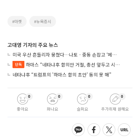
#마켓
#뉴욕증시
고대영 기자의 주요 뉴스
미국 우산 흔들리자 뭉쳤다…나토ㆍ중동 손잡고 ‘메카 공동방위’ 조약 체결
하마스 “네타냐후 합의안 거절, 총선 앞두고 시간 끌기”
단독
네타냐후 “트럼프의 '하마스 합의 초안' 동의 못 해”
0
0
0
0
좋아요
화나요
슬퍼요
추가취재 원해요