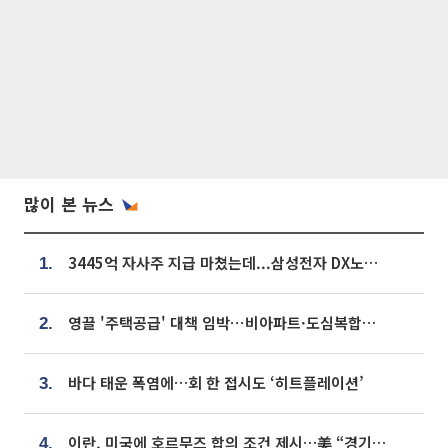
많이 본 뉴스
3445억 자사주 지급 마쳤는데...삼성전자 DX노조, 뒤늦은 '떼쓰기 집회'
1.
영끌 '주택공급' 대책 임박⋯비아파트·도심복합까지 총동원
2.
바다 태운 폭염에…회 한 접시도 ‘히트플레이션’
3.
이란, 미국에 호르무즈 합의 조건 제시…美 “경기 아직 안 끝나” [종합]
4.