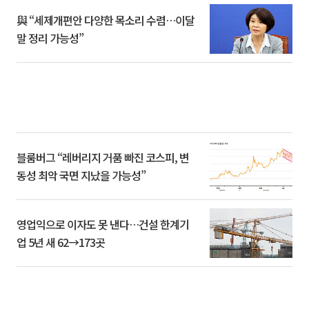
與 “세제개편안 다양한 목소리 수렴…이달
말 정리 가능성”
블룸버그 “레버리지 거품 빠진 코스피, 변
동성 최악 국면 지났을 가능성”
영업익으로 이자도 못 낸다…건설 한계기
업 5년 새 62→173곳