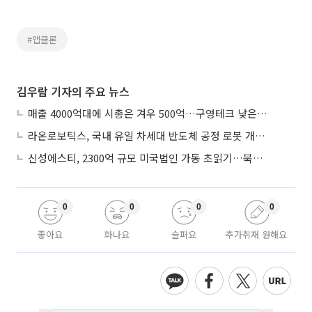
#앱클론
김우람 기자의 주요 뉴스
매출 4000억대에 시총은 겨우 500억…구영테크 낮은 몸값에 저가 승계 마무리
라온로보틱스, 국내 유일 차세대 반도체 공정 로봇 개발 ‘고객사 테스트 진행’
신성에스티, 2300억 규모 미국법인 가동 초읽기…북미 ESS 공략 본격화
0
0
0
0
좋아요
화나요
슬퍼요
추가취재 원해요