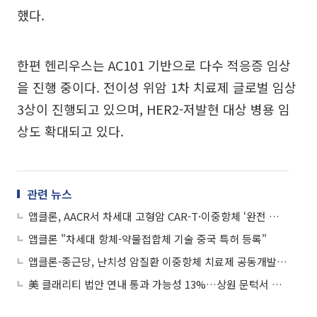
했다.
한편 헨리우스는 AC101 기반으로 다수 적응증 임상
을 진행 중이다. 전이성 위암 1차 치료제 글로벌 임상
3상이 진행되고 있으며, HER2-저발현 대상 병용 임
상도 확대되고 있다.
관련 뉴스
앱클론, AACR서 차세대 고형암 CAR-T·이중항체 ‘완전 관해’ 등 소개
앱클론 "차세대 항체-약물접합체 기술 중국 특허 등록"
앱클론-종근당, 난치성 암질환 이중항체 치료제 공동개발…차세대 면역항암제 발굴
美 클래리티 법안 연내 통과 가능성 13%…상원 문턱서 제동