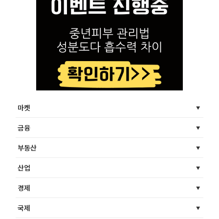
마켓
금융
부동산
산업
경제
국제