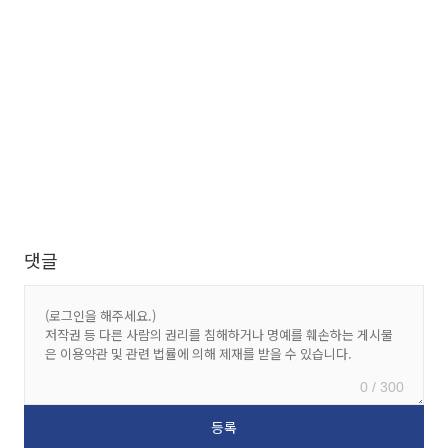
댓글
0 / 300