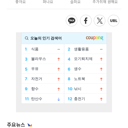
좋아요
화나요
슬퍼요
추가취재 원해요
주요뉴스