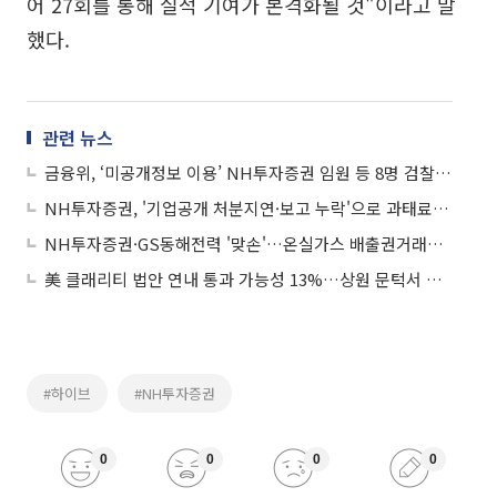
어 27회를 통해 실적 기여가 본격화될 것"이라고 말
했다.
관련 뉴스
금융위, ‘미공개정보 이용’ NH투자증권 임원 등 8명 검찰 고발
NH투자증권, '기업공개 처분지연·보고 누락'으로 과태료 4400만원 부과
NH투자증권·GS동해전력 '맞손'…온실가스 배출권거래제 상호 협력
美 클래리티 법안 연내 통과 가능성 13%…상원 문턱서 제동
#하이브
#NH투자증권
0
0
0
0