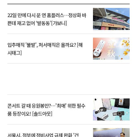
22일 만에 다시 문 연 홈플러스…정상화 바
쁜데 재고 없어 ‘발동동’[가보니]
입추매직 '불발', 처서매직은 올까요? [해
시태그]
콘서트 갈 때 응원봉만?⋯'최애' 위한 필수
품 등장이오! [솔드아웃]
서울시, 정부에 정비사업 규제 완화 '건