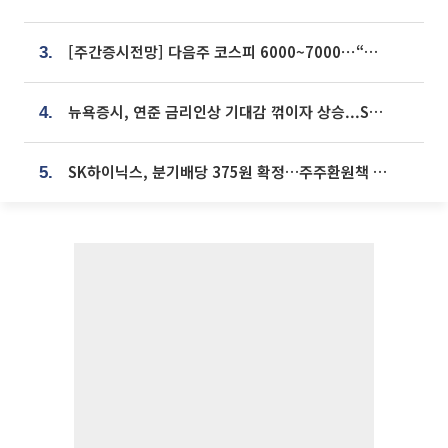
[주간증시전망] 다음주 코스피 6000~7000⋯“外人 수급은 정책이 변수”
3.
뉴욕증시, 연준 금리인상 기대감 꺾이자 상승...S&P500 사상 최고치 [종합]
4.
SK하이닉스, 분기배당 375원 확정…주주환원책 9월로 앞당겨 발표
5.