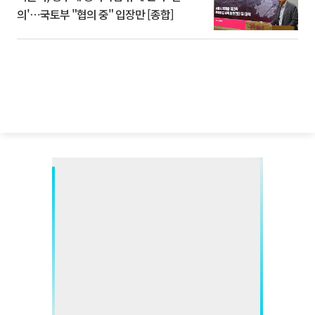
의'⋯국토부 "협의 중" 입장만 [종합]