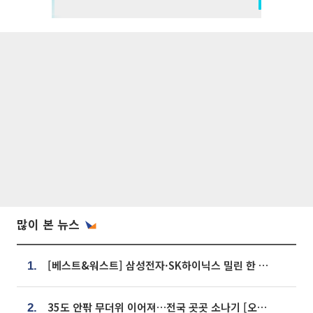
많이 본 뉴스
[베스트&워스트] 삼성전자·SK하이닉스 밀린 한 주…상상인증권은 85% 급등
1.
35도 안팎 무더위 이어져…전국 곳곳 소나기 [오늘 날씨]
2.