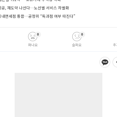
공, 재도약 나선다…노선별 서비스 차별화
기내면세점 통합…공정위 “독과점 여부 따진다”
0
0
화나요
슬퍼요
추