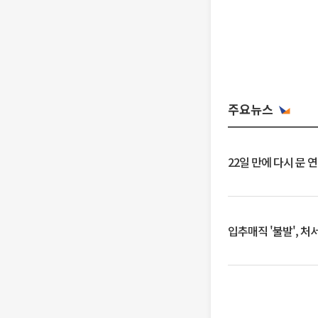
주요뉴스
22일 만에 다시 문 
입추매직 '불발', 처