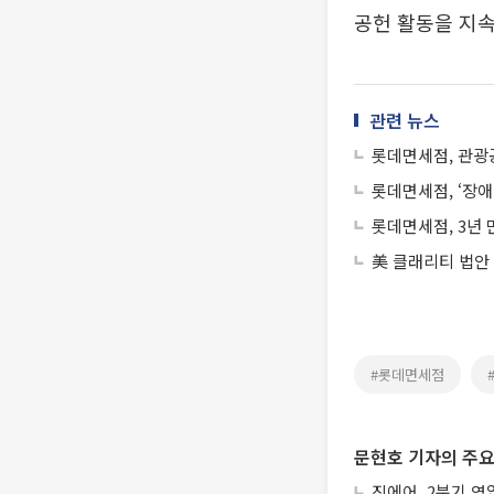
공헌 활동을 지속
관련 뉴스
롯데면세점, 관광
롯데면세점, ‘장
롯데면세점, 3년 
美 클래리티 법안
#롯데면세점
문현호 기자의 주요
진에어, 2분기 영