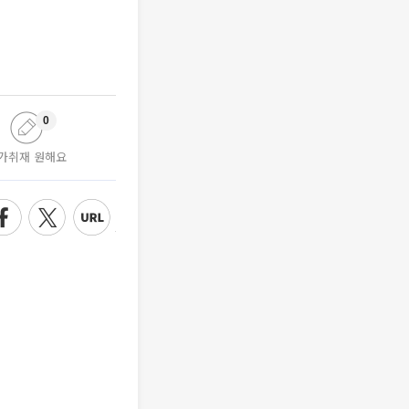
0
가취재 원해요