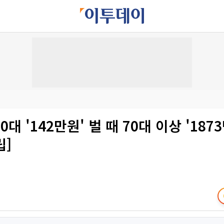
대 '142만원' 벌 때 70대 이상 '187
립]