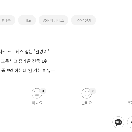
#매수
#매도
#SK하이닉스
#삼성전자
스
다…스트레스 잡는 '말랑이'
 교통사고 증가율 전국 1위
명 중 9명 아는데 안 가는 이유는
0
0
화나요
슬퍼요
추