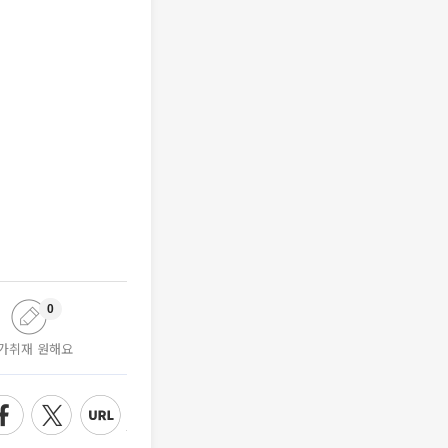
0
가취재 원해요