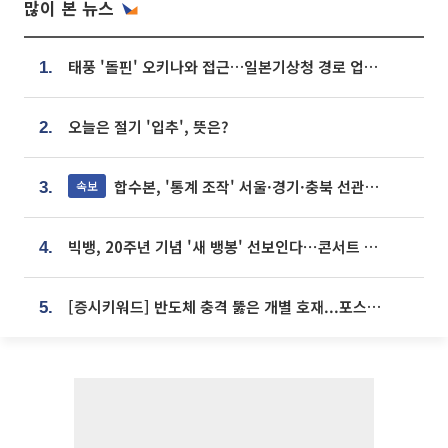
많이 본 뉴스
태풍 '돌핀' 오키나와 접근…일본기상청 경로 업데이트
1.
오늘은 절기 '입추', 뜻은?
2.
합수본, '통계 조작' 서울·경기·충북 선관위 등 추가 압수수색
속보
3.
빅뱅, 20주년 기념 '새 뱅봉' 선보인다⋯콘서트 앞두고 팝업 개최
4.
[증시키워드] 반도체 충격 뚫은 개별 호재...포스코퓨처엠·에코프로·한화솔루션 '눈길'
5.