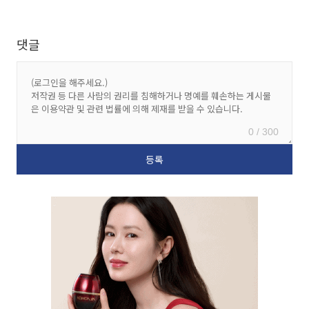
댓글
0 / 300