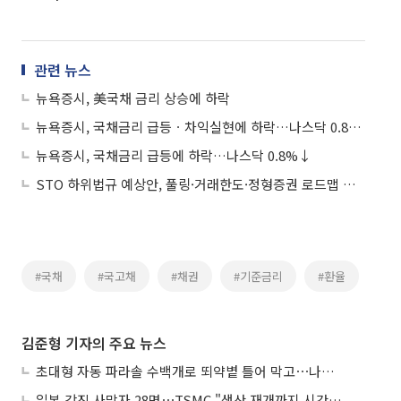
관련 뉴스
뉴욕증시, 美국채 금리 상승에 하락
뉴욕증시, 국채금리 급등ㆍ차익실현에 하락…나스닥 0.8%↓
뉴욕증시, 국채금리 급등에 하락…나스닥 0.8%↓
STO 하위법규 예상안, 풀링·거래한도·정형증권 로드맵 제시
#국채
#국고채
#채권
#기준금리
#환율
김준형 기자의 주요 뉴스
초대형 자동 파라솔 수백개로 뙤약볕 틀어 막고⋯나라별 폭염 생존법
일본 강진 사망자 28명⋯TSMC "생산 재개까지 시간 필요해"