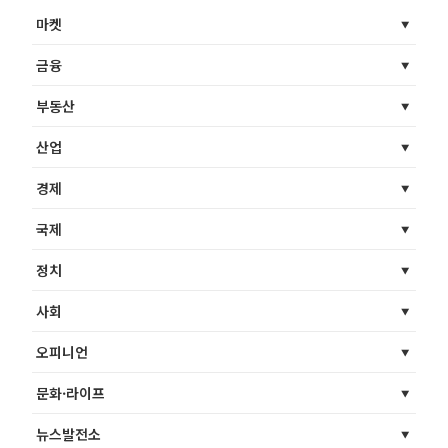
마켓
금융
부동산
산업
경제
국제
정치
사회
오피니언
문화·라이프
뉴스발전소