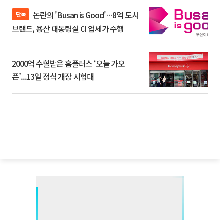
논란의 'Busan is Good'…8억 도시
단독
브랜드, 용산 대통령실 CI 업체가 수행
2000억 수혈받은 홈플러스 ‘오늘 가오
픈’...13일 정식 개장 시험대