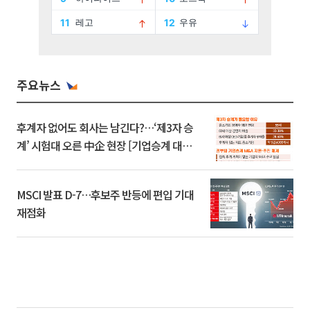
주요뉴스
후계자 없어도 회사는 남긴다?…‘제3자 승
계’ 시험대 오른 中企 현장 [기업승계 대전
환]
MSCI 발표 D-7…후보주 반등에 편입 기대
재점화