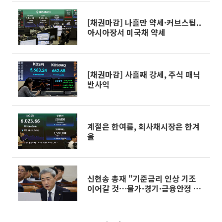
[채권마감] 나흘만 약세·커브스팁..
아시아장서 미국채 약세
[채권마감] 사흘째 강세, 주식 패닉
반사익
계절은 한여름, 회사채시장은 한겨
울
신현송 총재 "기준금리 인상 기조
이어갈 것⋯물가·경기·금융안정 보
고 판단"