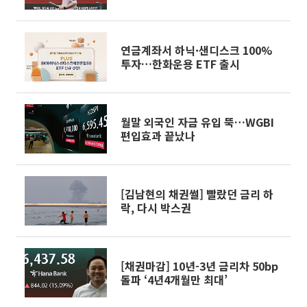
연금계좌서 하닉·샌디스크 100%
투자…한화운용 ETF 출시
월말 외국인 자금 유입 뚝…WGBI
편입효과 끝났나
[김남현의 채권썰] 빨랐던 금리 하
락, 다시 박스권
[채권마감] 10년-3년 금리차 50bp
돌파 ‘4년4개월만 최대’