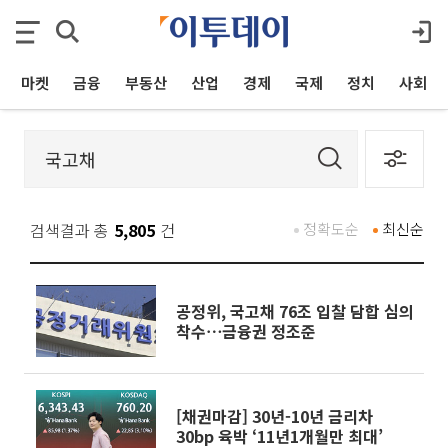
마켓
금융
부동산
산업
경제
국제
정치
사회
검색결과 총
5,805
건
정확도순
최신순
공정위, 국고채 76조 입찰 담합 심의
착수⋯금융권 정조준
[채권마감] 30년-10년 금리차
30bp 육박 ‘11년1개월만 최대’