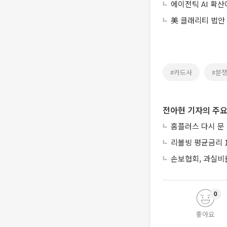
에이전틱 AI 확
美 클래리티 법안
#카드사
#분
전아현 기자의 주요
홈플러스 다시 문
리볼빙 평균금리 1
손보협회, 과실비율
0
좋아요