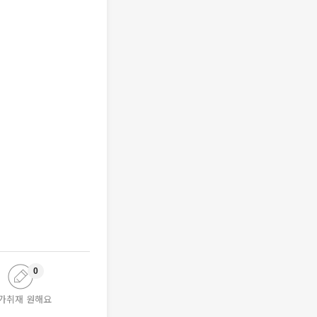
0
가취재 원해요