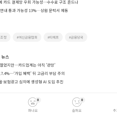
산에 카드 결제망 우회 가능성⋯수수료 구조 흔드나
 연내 통과 가능성 13%…상원 문턱서 제동
쟁조정
#여신금융협회
#티메프
#금융당국
 뉴스
 열었지만⋯카드업계는 아직 '관망'
7.4%⋯‘가입 혜택’ 뒤 고금리 부담 주의
·보험광고 심의에 생성형 AI 도입 추진
0
0
화나요
슬퍼요
추