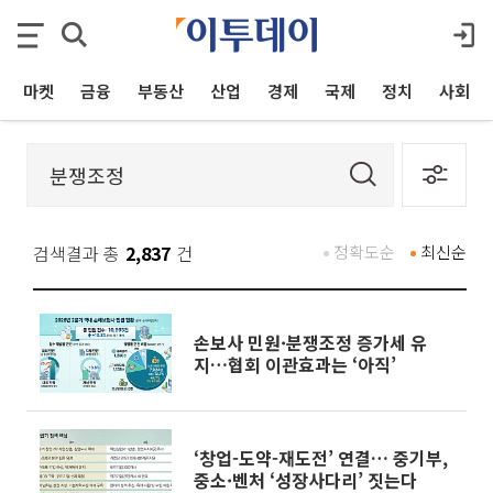
마켓
금융
부동산
산업
경제
국제
정치
사회
검색결과 총
2,837
건
정확도순
최신순
손보사 민원·분쟁조정 증가세 유
지…협회 이관효과는 ‘아직’
‘창업-도약-재도전’ 연결… 중기부,
중소·벤처 ‘성장사다리’ 짓는다