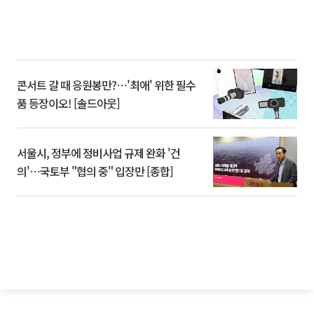
콘서트 갈 때 응원봉만?⋯'최애' 위한 필수
품 등장이오! [솔드아웃]
서울시, 정부에 정비사업 규제 완화 '건
의'⋯국토부 "협의 중" 입장만 [종합]