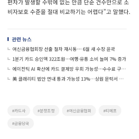
편차가 발생할 수밖에 없는 만큼 단순 건수만으로 소
비자보호 수준을 절대 비교하기는 어렵다”고 말했다.
관련 뉴스
여신금융협회장 선출 절차 재시동⋯ 6월 새 수장 윤곽
1분기 카드 승인액 322조원⋯여행·유통 소비 늘며 7% 증가
에이전틱 AI 확산에 카드 결제망 우회 가능성⋯수수료 구조 흔드나
美 클래리티 법안 연내 통과 가능성 13%…상원 문턱서 제동
#카드사
#분쟁조정
#여신금융협회
#티메프
#금융당국