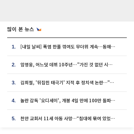
많이 본 뉴스
[내일 날씨] 폭염 한풀 꺾여도 무더위 계속⋯동해안 이틀 연속 비
1.
임영웅, 어느덧 데뷔 10주년⋯"가진 것 없던 시절, 내 앞엔 20명의 팬뿐"
2.
김희철, '뒤집힌 태극기' 지적 후 정치색 논란…"좌우 떠나 우리나라 국기"
3.
놀란 감독 '오디세이', 개봉 4일 만에 100만 돌파⋯'왕사남' 보다 빠르다
4.
천안 교회서 11세 아동 사망…“침대에 묶여 있었다” 진술 확보
5.