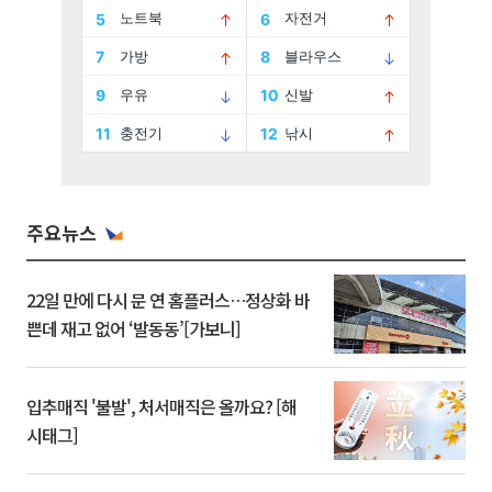
주요뉴스
22일 만에 다시 문 연 홈플러스…정상화 바
쁜데 재고 없어 ‘발동동’[가보니]
입추매직 '불발', 처서매직은 올까요? [해
시태그]