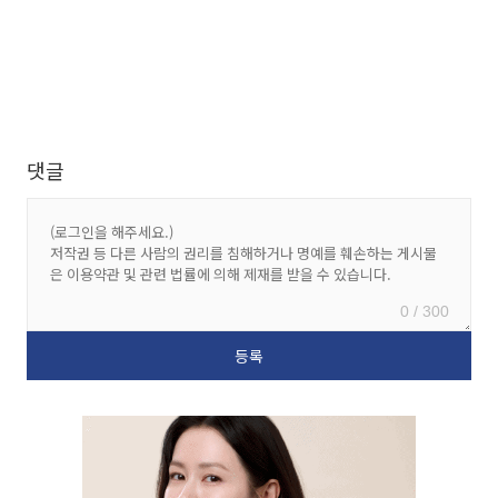
댓글
0 / 300