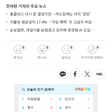
전아현 기자의 주요 뉴스
홈플러스 다시 문 열었지만⋯카드업계는 아직 '관망'
리볼빙 평균금리 17.4%⋯‘가입 혜택’ 뒤 고금리 부담 주의
손보협회, 과실비율·보험광고 심의에 생성형 AI 도입 추진
0
0
0
0
좋아요
화나요
슬퍼요
추가취재 원해요