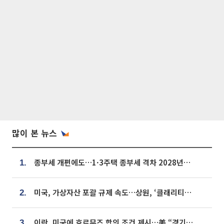
많이 본 뉴스
종부세 개편에도…1·3주택 종부세 격차 2028년부터 확대
1.
미국, 가상자산 포괄 규제 속도…상원, ‘클래리티법’ 9월 절차투표 추진
2.
이란, 미국에 호르무즈 합의 조건 제시…美 “경기 아직 안 끝나” [종합]
3.