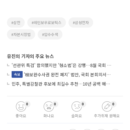
#삼전
#레인보우로보틱스
#삼성전자
#자본시장법
#압수수색
유진의 기자의 주요 뉴스
'선관위 특검' 합의했지만 '형소법'은 강행…8월 국회 '입법 2차전' 예고
'檢보완수사권 완전 폐지' 법안, 국회 본회의서 민주당 주도 통과
속보
민주, 특별감찰관 후보에 최길수 추천…10년 공백 해소 속도
0
0
0
0
좋아요
화나요
슬퍼요
추가취재 원해요