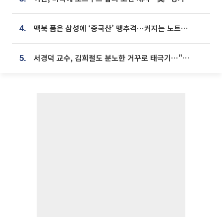
맥북 품은 삼성에 ‘중국산’ 맹추격⋯커지는 노트북 OLED 시장
4.
서경덕 교수, 김희철도 분노한 거꾸로 태극기⋯"엉터리는 아냐, 아쉬울 뿐"
5.