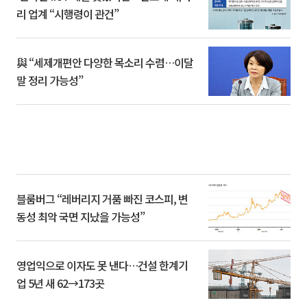
리 업계 “시행령이 관건”
與 “세제개편안 다양한 목소리 수렴…이달
말 정리 가능성”
블룸버그 “레버리지 거품 빠진 코스피, 변
동성 최악 국면 지났을 가능성”
영업익으로 이자도 못 낸다…건설 한계기
업 5년 새 62→173곳