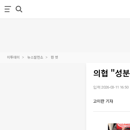
이투데이
뉴스발전소
한 컷
의협 "성분
입력 2026-03-11 16:50
고이란 기자