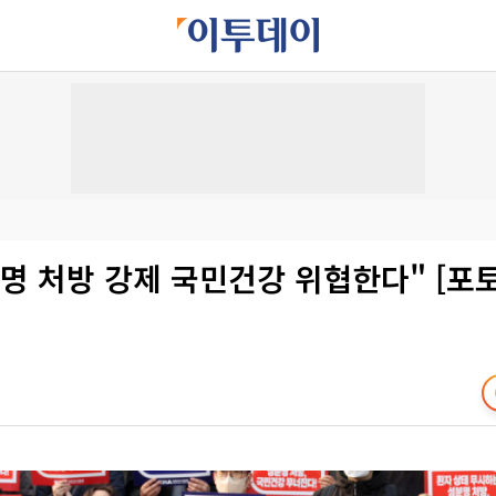
명 처방 강제 국민건강 위협한다" [포토