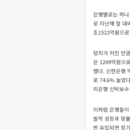
은행별로는 하나은
로 지난해 말 대비
조1522억원으로 
덩치가 커진 만큼
은 1209억원으로
했다. 신한은행 
로 74.6% 늘었
리은행 신탁보수는
이처럼 은행들이 
발적 성장과 맞물
번 유입되면 장기