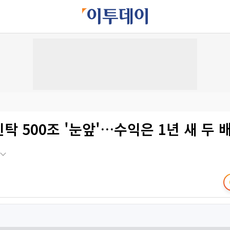
신탁 500조 '눈앞'…수익은 1년 새 두 