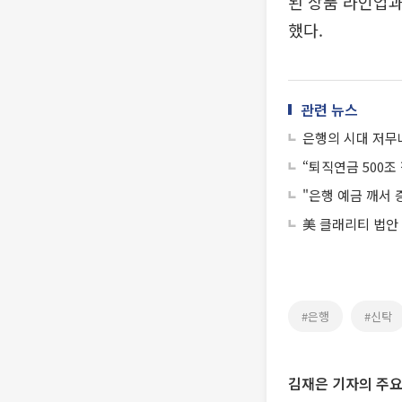
된 상품 라인업과
했다.
관련 뉴스
은행의 시대 저무
“퇴직연금 500
"은행 예금 깨서
美 클래리티 법안
#은행
#신탁
김재은 기자의 주요