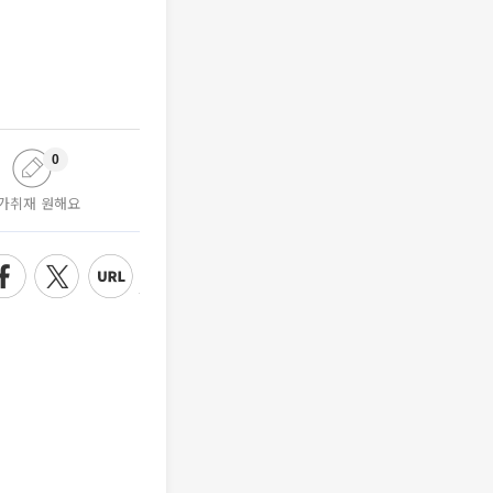
0
가취재 원해요