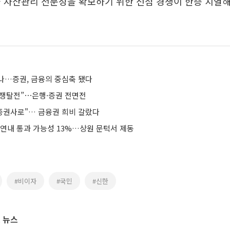
 자산관리 전문성을 확보하기 위한 선점 경쟁이 한층 치열해
나…증권, 금융의 중심축 됐다
조 쟁탈전”⋯은행·증권 전면전
 증권사로"… 금융권 희비 갈랐다
 연내 통과 가능성 13%…상원 문턱서 제동
#비이자
#국민
#신한
 뉴스