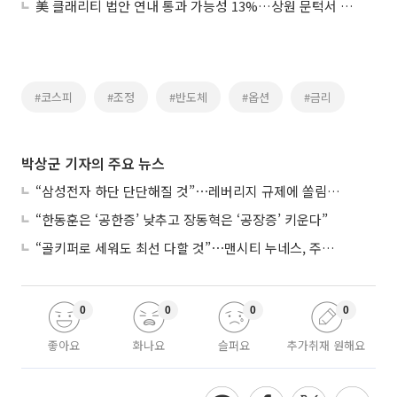
美 클래리티 법안 연내 통과 가능성 13%…상원 문턱서 제동
#코스피
#조정
#반도체
#옵션
#금리
박상군 기자의 주요 뉴스
“삼성전자 하단 단단해질 것”⋯레버리지 규제에 쏠림 완화
“한동훈은 ‘공한증’ 낮추고 장동혁은 ‘공장증’ 키운다”
“골키퍼로 세워도 최선 다할 것”⋯맨시티 누네스, 주전 경쟁 각오
0
0
0
0
좋아요
화나요
슬퍼요
추가취재 원해요