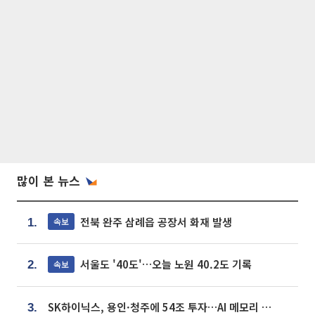
많이 본 뉴스
전북 완주 삼례읍 공장서 화재 발생
속보
1.
서울도 '40도'…오늘 노원 40.2도 기록
속보
2.
SK하이닉스, 용인·청주에 54조 투자…AI 메모리 생산기지 키운다
3.