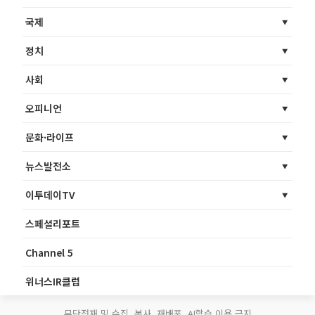
국제
정치
사회
오피니언
문화·라이프
뉴스발전소
이투데이TV
스페셜리포트
Channel 5
위너스IR클럽
무단전재 및 수집, 복사, 재배포, AI학습 이용 금지