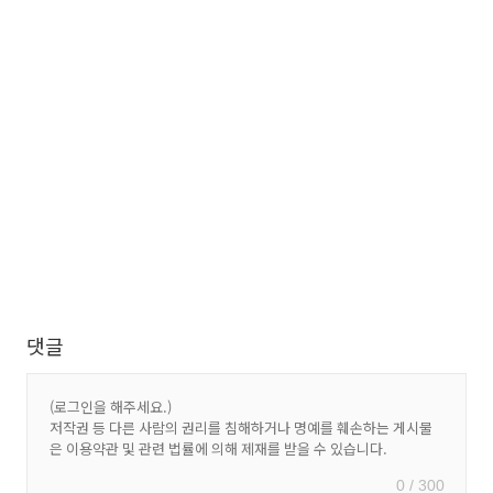
댓글
0 / 300