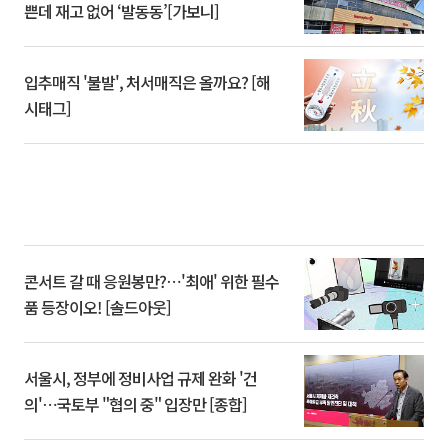
쁜데 재고 없어 ‘발동동’[가보니]
입추매직 '불발', 처서매직은 올까요? [해
시태그]
콘서트 갈 때 응원봉만?⋯'최애' 위한 필수
품 등장이오! [솔드아웃]
서울시, 정부에 정비사업 규제 완화 '건
의'⋯국토부 "협의 중" 입장만 [종합]