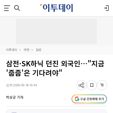
이투데이
마켓
일반
삼전·SK하닉 던진 외국인⋯"지금
'줍줍'은 기다려야"
입력 2026-05-18 16:54
박상군 기자
구글 선호매체 추가