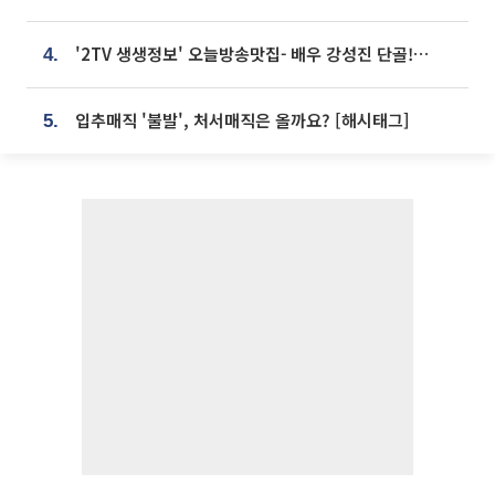
'2TV 생생정보' 오늘방송맛집- 배우 강성진 단골! 쌀국수ㆍ푸팟퐁 커리 맛집 '블○○○'
4.
입추매직 '불발', 처서매직은 올까요? [해시태그]
5.