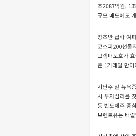
조2087억원, 
규모 매도에도 개
장초반 급락 여파
코스피200선물지수
그램매도호가 효력
준 1거래일 만이
지난주 말 뉴욕
시 투자심리를 짓
등 반도체주 중심
브렌트유는 배럴당