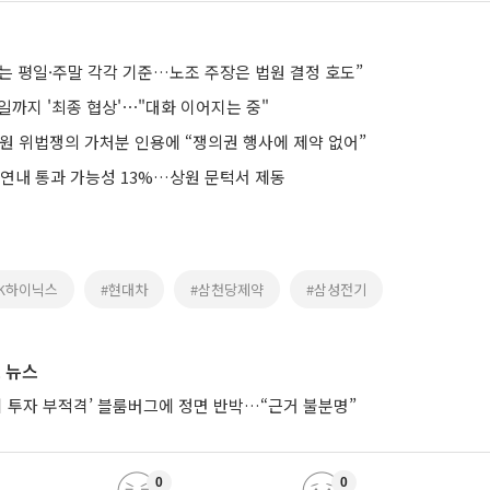
는 평일·주말 각각 기준…노조 주장은 법원 결정 호도”
일까지 '최종 협상'⋯"대화 이어지는 중"
법원 위법쟁의 가처분 인용에 “쟁의권 행사에 제약 없어”
 연내 통과 가능성 13%…상원 문턱서 제동
SK하이닉스
#현대차
#삼천당제약
#삼성전기
 뉴스
시 투자 부적격’ 블룸버그에 정면 반박…“근거 불분명”
0
0