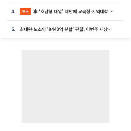
李 ‘호남형 대입’ 제안에 교육청·지역대학 서·논술형 입시 연계 '착수'
단독
4.
최태원·노소영 '9440억 분할' 판결, 이번주 재상고 여부 주목
5.