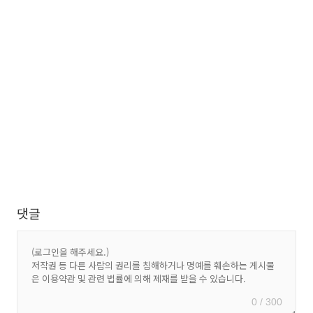
댓글
0 / 300