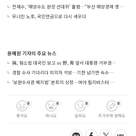
전재수, ‘해양수도 완성 선대위’ 출범…“부산 해양경제 생태계 구축”
무너진 노후, 국민연금으로 다시 세우다
윤혜원 기자의 주요 뉴스
與, 형소법 대국민 보고 vs 野, 靑 앞서 대통령 거부권 촉구
경찰 수사 기다리다 피의자 석방…기한 넘기면 속수무책
‘보완수사권 폐지법’ 본회의 상정…여야 필리버스터 대치
0
0
0
0
좋아요
화나요
슬퍼요
추가취재 원해요