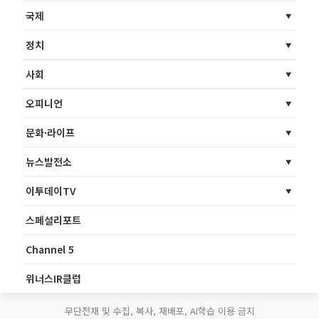
국제
정치
사회
오피니언
문화·라이프
뉴스발전소
이투데이TV
스페셜리포트
Channel 5
위너스IR클럽
무단전재 및 수집, 복사, 재배포, AI학습 이용 금지