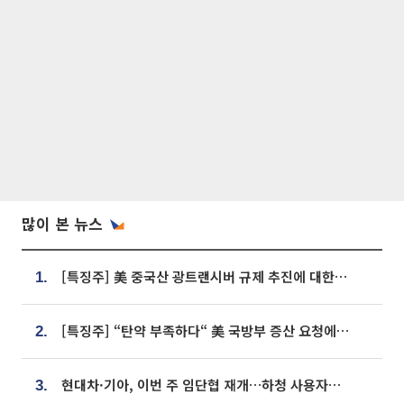
많이 본 뉴스
[특징주] 美 중국산 광트랜시버 규제 추진에 대한광통신 등 광통신株 강세
1.
[특징주] “탄약 부족하다“ 美 국방부 증산 요청에⋯국내 방산주 급등세
2.
현대차·기아, 이번 주 임단협 재개…하청 사용자성 재심도 ‘변수’
3.