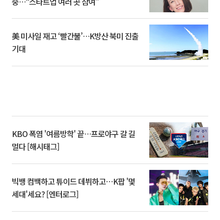
중…“스타트업 여러 곳 참여”
美 미사일 재고 ‘빨간불’…K방산 북미 진출
기대
KBO 폭염 '여름방학' 끝…프로야구 갈 길
멀다 [해시태그]
빅뱅 컴백하고 튜이드 데뷔하고⋯K팝 '몇
세대'세요? [엔터로그]