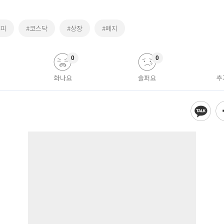
스피
#코스닥
#상장
#폐지
0
0
화나요
슬퍼요
추