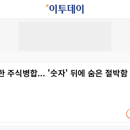
한 주식병합... '숫자' 뒤에 숨은 절박함