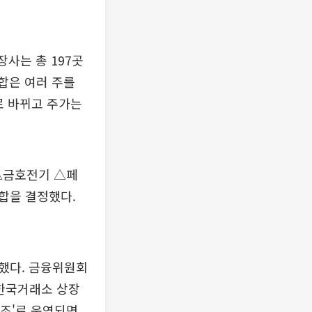
사는 총 197곳
병합은 여러 주를
주로 바뀌고 주가는
 △금호전기 △페
합을 결정했다.
했다. 금융위원회
 한국거래소 상장
구조'로 운영되면