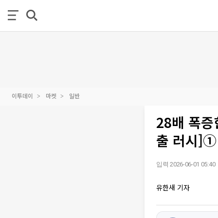
이투데이
마켓
일반
28배 폭증
출 러시]①
입력 2026-06-01 05:40
유한새 기자