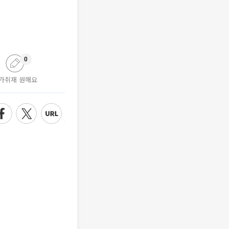
0
가취재 원해요