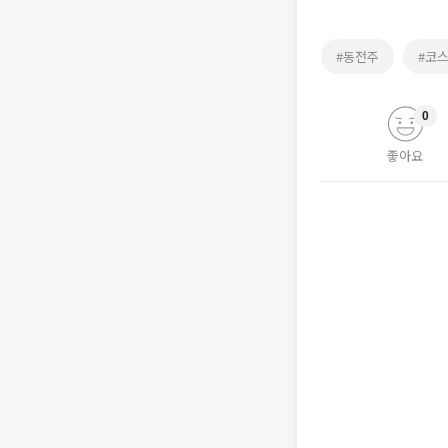
#동전주
#코
0
좋아요