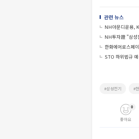
관련 뉴스
NH아문디운용, 
NH투자證 "삼성전
한화에어로스페이스
STO 하위법규 
#삼성전기
#
0
좋아요