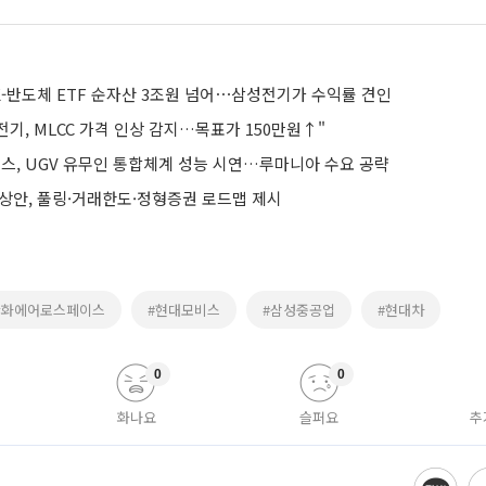
K-반도체 ETF 순자산 3조원 넘어⋯삼성전기가 수익률 견인
기, MLCC 가격 인상 감지…목표가 150만원↑"
, UGV 유무인 통합체계 성능 시연…루마니아 수요 공략
예상안, 풀링·거래한도·정형증권 로드맵 제시
한화에어로스페이스
#현대모비스
#삼성중공업
#현대차
0
0
화나요
슬퍼요
추