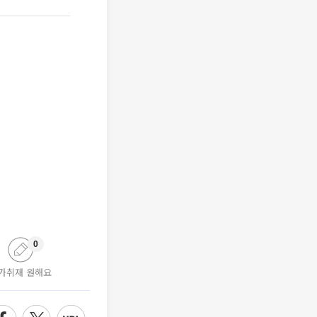
0
가취재 원해요