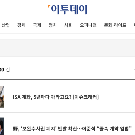
산업
경제
국제
정치
사회
오피니언
문화·라이프
00
건
ISA 계좌, 5년마다 깨라고요? [이슈크래커]
野, ‘보완수사권 폐지’ 반발 확산…이준석 “졸속 개악 입법”