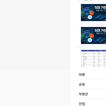
마켓
금융
부동산
산업