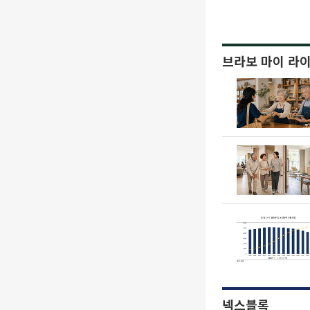
브라보 마이 라
넥스블록