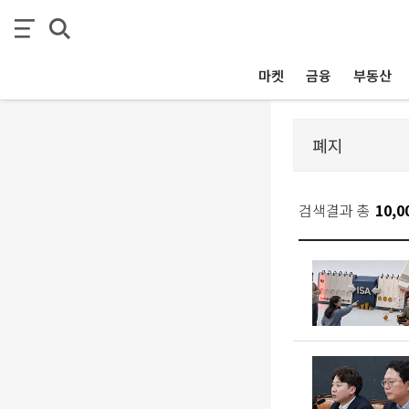
마켓
금융
부동산
검색결과 총
10,0