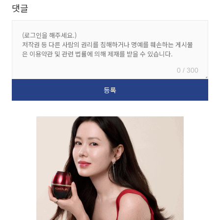
댓글
0 / 300