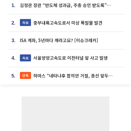
김정관 장관 “반도체 성과급, 주총 승인 받도록”…상법·자본시장법 개정 시사
1.
중부내륙고속도로서 미상 폭발물 발견
속보
2.
ISA 계좌, 5년마다 깨라고요? [이슈크래커]
3.
서울양양고속도로 이천터널 앞 사고 발생
속보
4.
하마스 “네타냐후 합의안 거절, 총선 앞두고 시간 끌기”
단독
5.