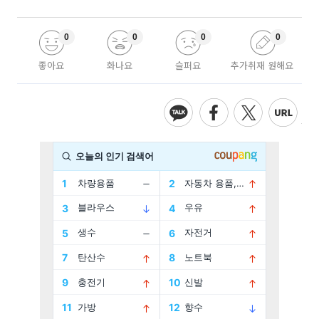
0
0
0
0
좋아요
화나요
슬퍼요
추가취재 원해요