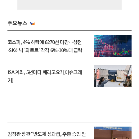
주요뉴스
코스피, 4% 하락에 6270선 마감…삼전
·SK하닉 '와르르' 각각 6%·10%대 급락
ISA 계좌, 5년마다 깨라고요? [이슈크래
커]
김정관 장관 “반도체 성과급, 주총 승인 받