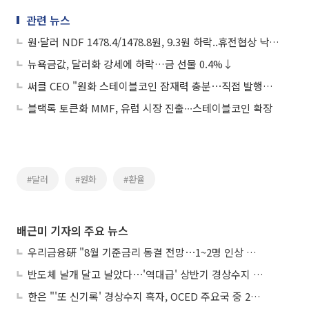
관련 뉴스
원·달러 NDF 1478.4/1478.8원, 9.3원 하락..휴전협상 낙관론
뉴욕금값, 달러화 강세에 하락…금 선물 0.4%↓
써클 CEO "원화 스테이블코인 잠재력 충분⋯직접 발행은 안할 것"
블랙록 토큰화 MMF, 유럽 시장 진출∙∙∙스테이블코인 확장
#달러
#원화
#환율
배근미 기자의 주요 뉴스
우리금융硏 "8월 기준금리 동결 전망⋯1~2명 인상 소수의견 낼 것"
반도체 날개 달고 날았다⋯'역대급' 상반기 경상수지 흑자 2000억달러 육박
한은 "'또 신기록' 경상수지 흑자, OCED 주요국 중 2위⋯반도체 수출 효과"