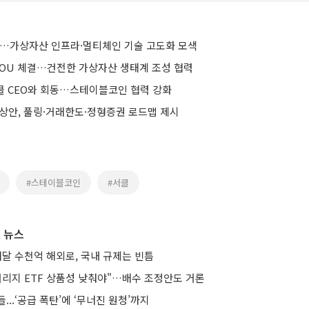
손…가상자산 인프라·멀티체인 기술 고도화 모색
MOU 체결…건전한 가상자산 생태계 조성 협력
써클 CEO와 회동…스테이블코인 협력 강화
예상안, 풀링·거래한도·정형증권 로드맵 제시
#스테이블코인
#서클
 뉴스
매달 수천억 해외로, 국내 규제는 빈틈
버리지 ETF 상품성 낮춰야"…배수 조정안도 거론
...‘공급 폭탄’에 ‘무너진 원청’까지