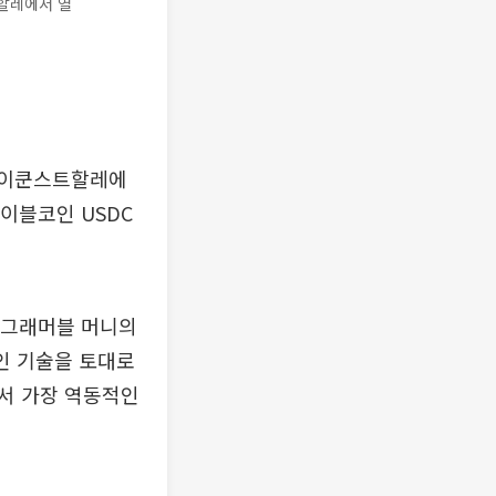
트할레에서 열
스제이쿤스트할레에
이블코인 USDC
프로그래머블 머니의
인 기술을 토대로
서 가장 역동적인