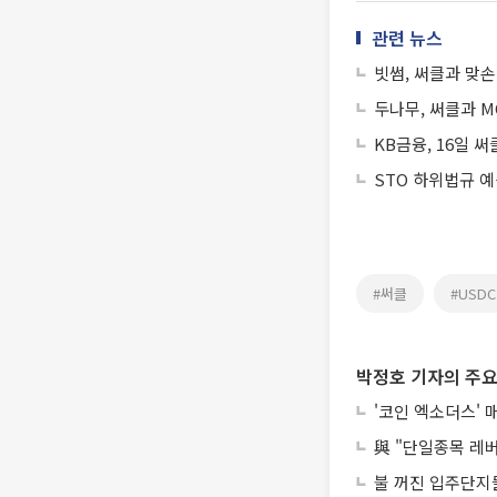
관련 뉴스
빗썸, 써클과 맞
두나무, 써클과 
KB금융, 16일 
STO 하위법규 
#써클
#USDC
박정호 기자의 주요
'코인 엑소더스' 
與 "단일종목 레
불 꺼진 입주단지들