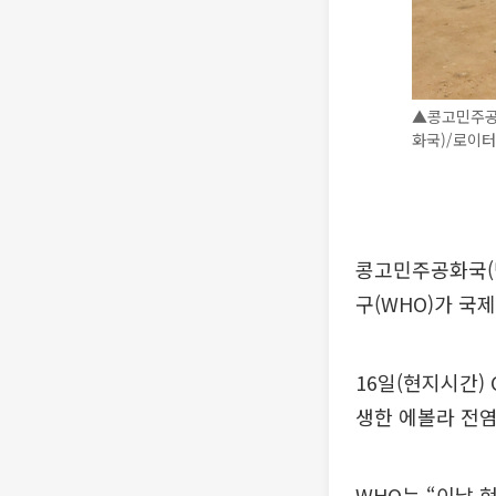
▲콩고민주공화
화국)/로이
콩고민주공화국(
구(WHO)가 국
16일(현지시간)
생한 에볼라 전염
WHO는 “이날 