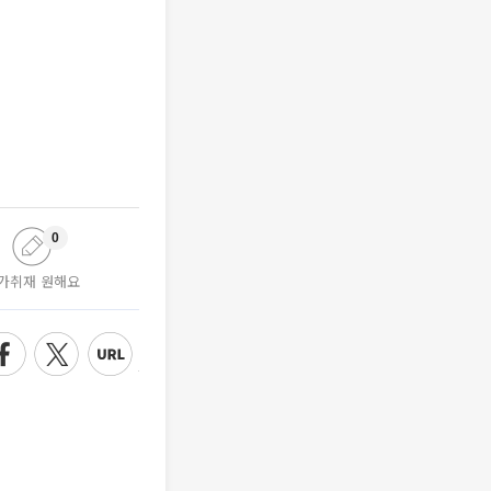
0
가취재 원해요