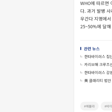
WHO에 따르면 
다. 과거 발병 
우간다 지명에서
25~50%에 달해
관련 뉴스
한타바이러스 집단
카리브해 크루즈선
한타바이러스 감염
美 클래리티 법안
#에볼라
#바