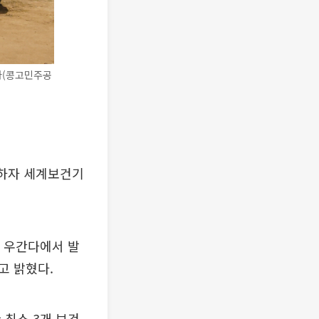
아(콩고민주공
망하자 세계보건기
과 우간다에서 발
고 밝혔다.
 최소 3개 보건