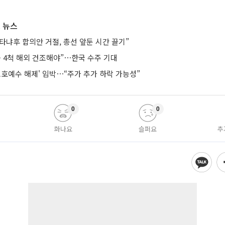
 뉴스
타냐후 합의안 거절, 총선 앞둔 시간 끌기”
등 4척 해외 건조해야”⋯한국 수주 기대
보호예수 해제' 임박⋯“주가 추가 하락 가능성”
0
0
화나요
슬퍼요
추