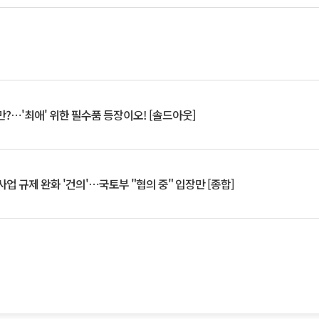
?⋯'최애' 위한 필수품 등장이오! [솔드아웃]
업 규제 완화 '건의'⋯국토부 "협의 중" 입장만 [종합]