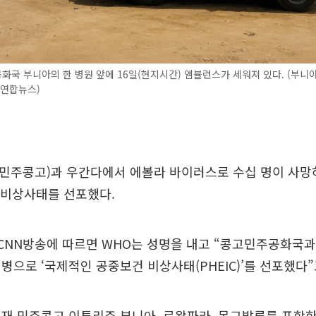
국 부니아의 한 병원 앞에 16일(현지시간) 앰뷸런스가 세워져 있다. (부니
터연합뉴스)
민주콩고)과 우간다에서 에볼라 바이러스로 수십 명이 사
제비상사태를 선포했다.
 CNN방송에 따르면 WHO는 성명을 내고 “콩고민주공화국
병으로 ‘국제적인 공중보건 비상사태(PHEIC)’를 선포했다”
현재 민주콩고 이투리주 부니아, 르왐파라, 몽그발루를 포함한