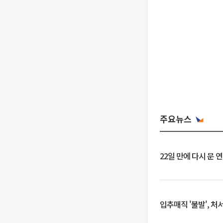
주요뉴스
22일 만에 다시 문 
입추매직 '불발', 처