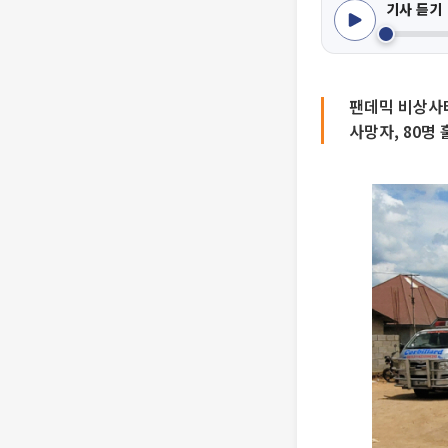
기사 듣기
팬데믹 비상사
사망자, 80명