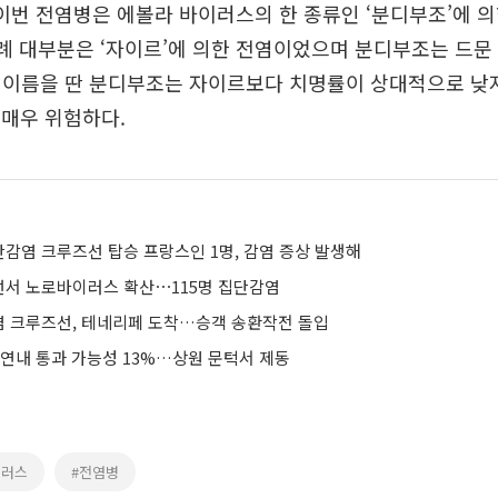
이번 전염병은 에볼라 바이러스의 한 종류인 ‘분디부조’에 
사례 대부분은 ‘자이르’에 의한 전염이었으며 분디부조는 드문
 이름을 딴 분디부조는 자이르보다 치명률이 상대적으로 낮
 매우 위험하다.
감염 크루즈선 탑승 프랑스인 1명, 감염 증상 발생해
서 노로바이러스 확산⋯115명 집단감염
 크루즈선, 테네리페 도착…승객 송환작전 돌입
 연내 통과 가능성 13%…상원 문턱서 제동
이러스
#전염병