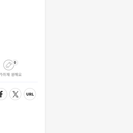
0
가취재 원해요