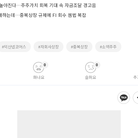
턱 높아진다…주주가치 회복 기대 속 자금조달 경고음
도래하는데…중복상장 규제에 FI 회수 셈법 복잡
#덕산넵코어스
#자회사상장
#중복상장
#소액주주
0
0
화나요
슬퍼요
추