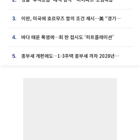
이란, 미국에 호르무즈 합의 조건 제시…美 “경기 아직 안 끝나” [종합]
3.
바다 태운 폭염에…회 한 접시도 ‘히트플레이션’
4.
종부세 개편에도…1·3주택 종부세 격차 2028년부터 확대
5.