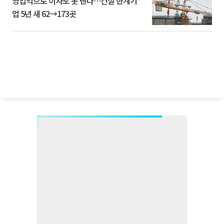
영업익으로 이자도 못 낸다…건설 한계기
업 5년 새 62→173곳