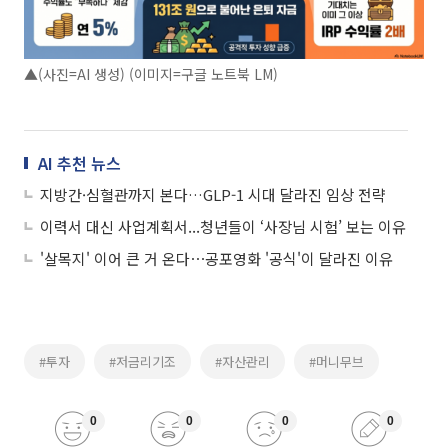
▲(사진=AI 생성) (이미지=구글 노트북 LM)
AI 추천 뉴스
지방간·심혈관까지 본다…GLP-1 시대 달라진 임상 전략
이력서 대신 사업계획서...청년들이 ‘사장님 시험’ 보는 이유
'살목지' 이어 큰 거 온다⋯공포영화 '공식'이 달라진 이유
#투자
#저금리기조
#자산관리
#머니무브
0
0
0
0