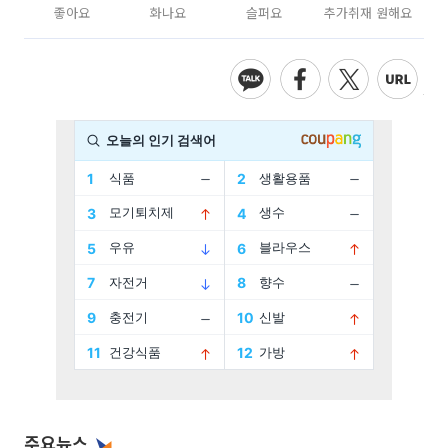
좋아요
화나요
슬퍼요
추가취재 원해요
주요뉴스