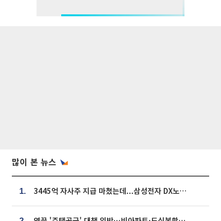
많이 본 뉴스
3445억 자사주 지급 마쳤는데...삼성전자 DX노조, 뒤늦은 '떼쓰기 집회'
1.
영끌 '주택공급' 대책 임박⋯비아파트·도심복합까지 총동원
2.