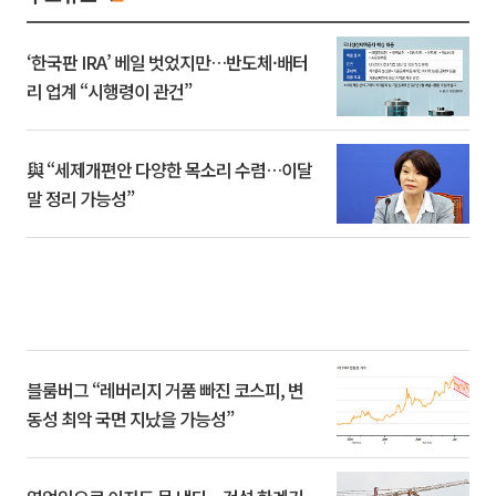
‘한국판 IRA’ 베일 벗었지만…반도체·배터
리 업계 “시행령이 관건”
與 “세제개편안 다양한 목소리 수렴…이달
말 정리 가능성”
블룸버그 “레버리지 거품 빠진 코스피, 변
동성 최악 국면 지났을 가능성”