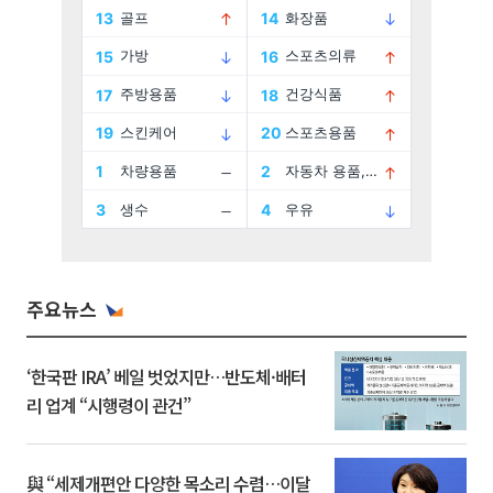
주요뉴스
‘한국판 IRA’ 베일 벗었지만…반도체·배터
리 업계 “시행령이 관건”
與 “세제개편안 다양한 목소리 수렴…이달