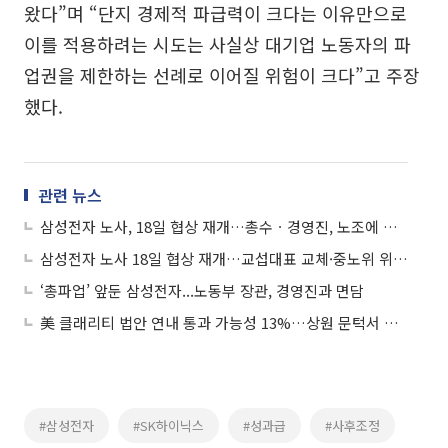
왔다”며 “단지 경제적 파급력이 크다는 이유만으로
이를 적용하려는 시도는 사실상 대기업 노동자의 파
업권을 제한하는 선례로 이어질 위험이 크다”고 주장
했다.
관련 뉴스
삼성전자 노사, 18일 협상 재개…총수ㆍ경영진, 노조에 잇단 대화 손짓
삼성전자 노사 18일 협상 재개…교섭대표 교체·중노위 위원장 직접 참관
‘총파업’ 앞둔 삼성전자...노동부 장관, 경영진과 면담
美 클래리티 법안 연내 통과 가능성 13%…상원 문턱서 제동
#삼성전자
#SK하이닉스
#성과급
#사후조정