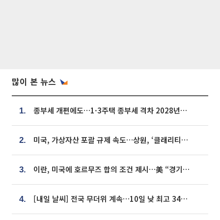
많이 본 뉴스
종부세 개편에도…1·3주택 종부세 격차 2028년부터 확대
1.
미국, 가상자산 포괄 규제 속도…상원, ‘클래리티법’ 9월 절차투표 추진
2.
이란, 미국에 호르무즈 합의 조건 제시…美 “경기 아직 안 끝나” [종합]
3.
[내일 날씨] 전국 무더위 계속…10일 낮 최고 34도 육박
4.