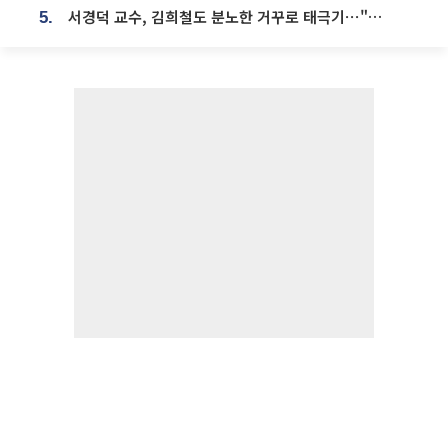
서경덕 교수, 김희철도 분노한 거꾸로 태극기⋯"엉터리는 아냐, 아쉬울 뿐"
5.