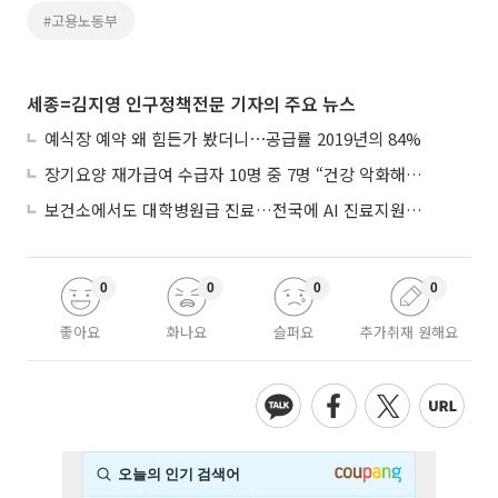
#고용노동부
세종=김지영 인구정책전문 기자의 주요 뉴스
예식장 예약 왜 힘든가 봤더니⋯공급률 2019년의 84%
장기요양 재가급여 수급자 10명 중 7명 “건강 악화해도 집에서”
보건소에서도 대학병원급 진료…전국에 AI 진료지원도구 보급
0
0
0
0
좋아요
화나요
슬퍼요
추가취재 원해요