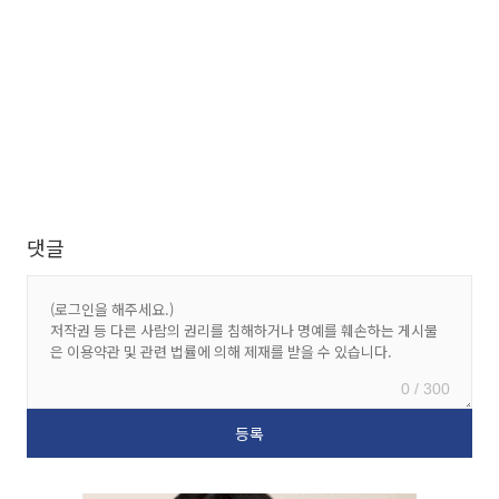
댓글
0 / 300