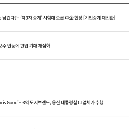
 남긴다?…‘제3자 승계’ 시험대 오른 中企 현장 [기업승계 대전환]
후보주 반등에 편입 기대 재점화
an is Good'…8억 도시브랜드, 용산 대통령실 CI 업체가 수행