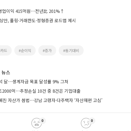
영업이익 415억원⋯전년比 201%↑
예상안, 풀링·거래한도·정형증권 로드맵 제시
#카드
#순이익
#증가
#동기대비
 뉴스
석 달⋯생계자금 목표 달성률 9% 그쳐
조2000억⋯추정손실 10건 중 8건은 기업대출
해진 자산가 셈법⋯강남 고령자·다주택자 ‘자산재편 고심’
0
0