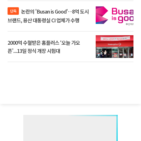
논란의 'Busan is Good'…8억 도시
단독
브랜드, 용산 대통령실 CI 업체가 수행
2000억 수혈받은 홈플러스 ‘오늘 가오
픈’...13일 정식 개장 시험대