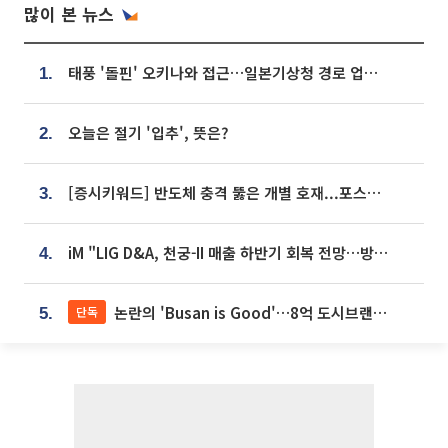
많이 본 뉴스
태풍 '돌핀' 오키나와 접근…일본기상청 경로 업데이트
1.
오늘은 절기 '입추', 뜻은?
2.
[증시키워드] 반도체 충격 뚫은 개별 호재...포스코퓨처엠·에코프로·한화솔루션 '눈길'
3.
iM "LIG D&A, 천궁-II 매출 하반기 회복 전망…방산 톱픽 유지"
4.
논란의 'Busan is Good'…8억 도시브랜드, 용산 대통령실 CI 업체가 수행
단독
5.