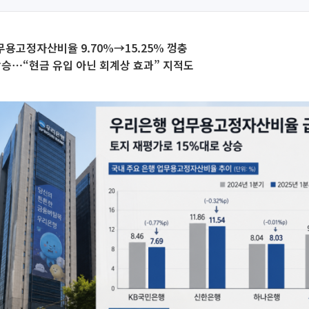
무용고정자산비율 9.70%→15.25% 껑충
p 상승⋯“현금 유입 아닌 회계상 효과” 지적도