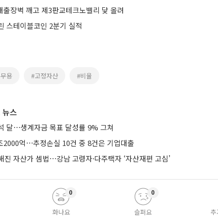
 대출장벽 깨고 제3판교테크노밸리 닻 올려
린 스테이블코인 2분기 실적
업무용
#고정자산
#비율
 뉴스
석 달⋯생계자금 목표 달성률 9% 그쳐
조2000억⋯추정손실 10건 중 8건은 기업대출
해진 자산가 셈법⋯강남 고령자·다주택자 ‘자산재편 고심’
0
0
화나요
슬퍼요
추