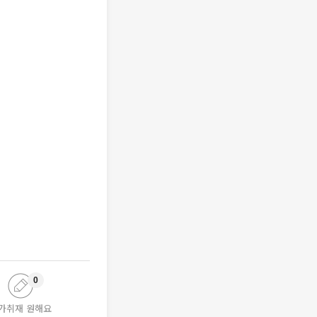
0
가취재 원해요