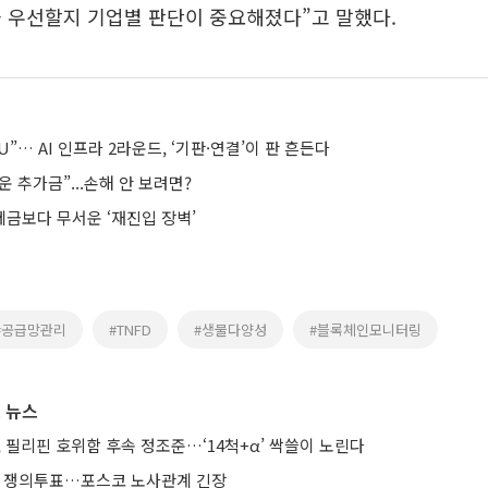
 우선할지 기업별 판단이 중요해졌다”고 말했다.
U”… AI 인프라 2라운드, ‘기판·연결’이 판 흔든다
 추가금”...손해 안 보려면?
세금보다 무서운 ‘재진입 장벽’
#공급망관리
#TNFD
#생물다양성
#블록체인모니터링
 뉴스
 필리핀 호위함 후속 정조준…‘14척+α’ 싹쓸이 노린다
에 쟁의투표…포스코 노사관계 긴장