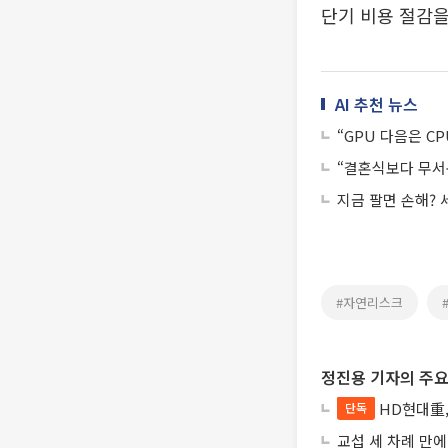
단기 비용 절감을
AI 추천 뉴스
“GPU 다음은 CP
“결혼식보다 무서운
지금 팔면 손해? 
#자연리스크
정진용 기자의 주요
HD현대重,
단독
교섭 세 차례 만