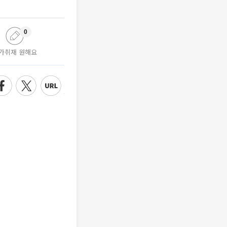
0
가취재 원해요