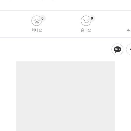
0
0
화나요
슬퍼요
추