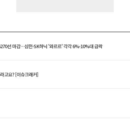
6270선 마감…삼전·SK하닉 '와르르' 각각 6%·10%대 급락
 깨라고요? [이슈크래커]