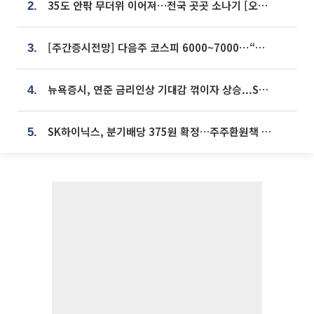
35도 안팎 무더위 이어져…전국 곳곳 소나기 [오늘 날씨]
2.
[주간증시전망] 다음주 코스피 6000~7000⋯“外人 수급은 정책이 변수”
3.
뉴욕증시, 연준 금리인상 기대감 꺾이자 상승...S&P500 사상 최고치 [종합]
4.
SK하이닉스, 분기배당 375원 확정…주주환원책 9월로 앞당겨 발표
5.