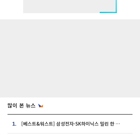
많이 본 뉴스
[베스트&워스트] 삼성전자·SK하이닉스 밀린 한 주…상상인증권은 85% 급등
1.