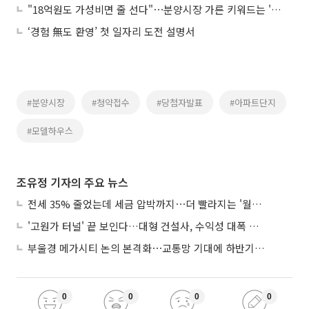
"18억원도 가성비면 줄 선다"⋯분양시장 가른 키워드는 '실익'
‘경험 無도 환영’ 첫 일자리 도전 설명서
#분양시장
#청약접수
#당첨자발표
#아파트단지
#모델하우스
조유정 기자의 주요 뉴스
전세 35% 줄었는데 세금 압박까지⋯더 빨라지는 '월세화'
'고원가 터널' 끝 보인다…대형 건설사, 수익성 대폭 개선
부울경 메가시티 논의 본격화⋯교통망 기대에 하반기 분양시장 '주목'
0
0
0
0