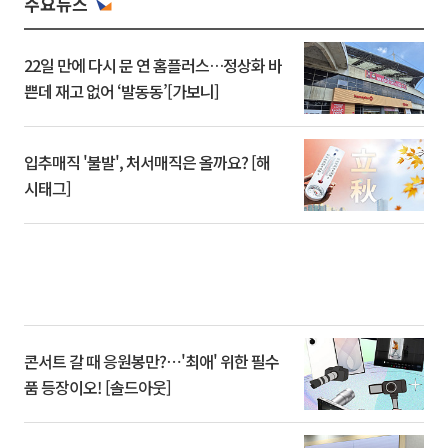
주요뉴스
22일 만에 다시 문 연 홈플러스…정상화 바
쁜데 재고 없어 ‘발동동’[가보니]
입추매직 '불발', 처서매직은 올까요? [해
시태그]
콘서트 갈 때 응원봉만?⋯'최애' 위한 필수
품 등장이오! [솔드아웃]