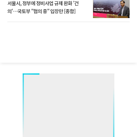
서울시, 정부에 정비사업 규제 완화 '건
의'⋯국토부 "협의 중" 입장만 [종합]