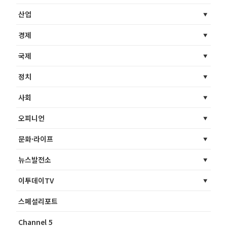
산업
경제
국제
정치
사회
오피니언
문화·라이프
뉴스발전소
이투데이TV
스페셜리포트
Channel 5