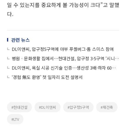
일 수 있는지를 중요하게 볼 가능성이 크다”고 말했
다.
관련 뉴스
DL이앤씨, 압구정5구역에 야부 푸셸버그·톰 스미스 참여
병원ㆍ문화생활 집에서⋯현대건설, 압구정 3·5구역 ‘시니어 서비스’ 승부수
DL이앤씨, 욕실 시공 신기술 인증⋯생산성 3배·하자 60%↓
‘경험 無도 환영’ 첫 일자리 도전 설명서
#현대건설
#DL이앤씨
#압구정5구역
#재건축
#LTV