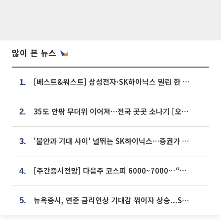
많이 본 뉴스
[베스트&워스트] 삼성전자·SK하이닉스 밀린 한 주…상상인증권은 85% 급등
1.
35도 안팎 무더위 이어져…전국 곳곳 소나기 [오늘 날씨]
2.
'불안과 기대 사이' 널뛰는 SK하이닉스…증권가 "HBM4·LTA 기반 펀터멘털 견고"
3.
[주간증시전망] 다음주 코스피 6000~7000⋯“外人 수급은 정책이 변수”
4.
뉴욕증시, 연준 금리인상 기대감 꺾이자 상승...S&P500 사상 최고치 [종합]
5.