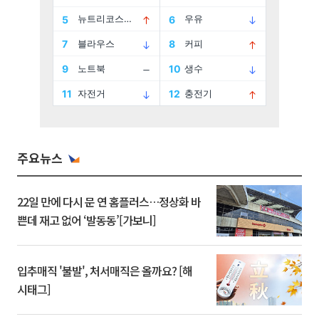
주요뉴스
22일 만에 다시 문 연 홈플러스…정상화 바
쁜데 재고 없어 ‘발동동’[가보니]
입추매직 '불발', 처서매직은 올까요? [해
시태그]