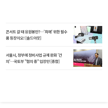
콘서트 갈 때 응원봉만?⋯'최애' 위한 필수
품 등장이오! [솔드아웃]
서울시, 정부에 정비사업 규제 완화 '건
의'⋯국토부 "협의 중" 입장만 [종합]