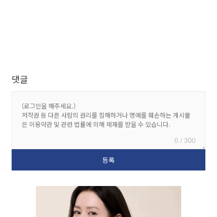
댓글
0 / 300