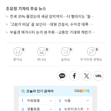
조유정 기자의 주요 뉴스
전세 35% 줄었는데 세금 압박까지⋯더 빨라지는 '월세화'
'고원가 터널' 끝 보인다…대형 건설사, 수익성 대폭 개선
부울경 메가시티 논의 본격화⋯교통망 기대에 하반기 분양시장 '주목'
0
0
0
0
좋아요
화나요
슬퍼요
추가취재 원해요