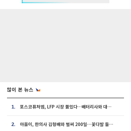
많이 본 뉴스
포스코퓨처엠, LFP 시장 뚫었다…배터리사와 대규모 장기 공급 합의
1.
아옳이, 한의사 김형배와 벌써 200일⋯꽃다발 들고 "프러포즈 아냐"
2.