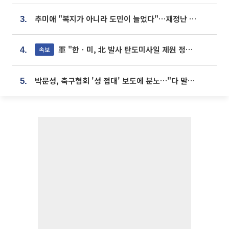
추미애 "복지가 아니라 도민이 늘었다"…재정난 책임론 정면돌파
3.
軍 "한ㆍ미, 北 발사 탄도미사일 제원 정밀분석 중"
속보
4.
박문성, 축구협회 '성 접대' 보도에 분노…"다 말아먹으려고 작정했나"
5.