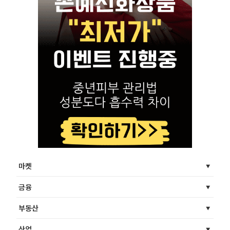
마켓
금융
부동산
산업