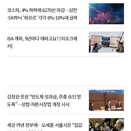
코스피, 4% 하락에 6270선 마감…삼전
·SK하닉 '와르르' 각각 6%·10%대 급락
ISA 계좌, 5년마다 깨라고요? [이슈크래
커]
김정관 장관 “반도체 성과급, 주총 승인 받
도록”…상법·자본시장법 개정 시사
세금 꺼낸 정부에…오세훈 서울시장 “집값