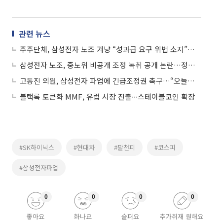
관련 뉴스
주주단체, 삼성전자 노조 겨냥 “성과급 요구 위법 소지”…총파업 시 손배소 예고
삼성전자 노조, 중노위 비공개 조정 녹취 공개 논란…정부 중재 신뢰 흔드나
고동진 의원, 삼성전자 파업에 긴급조정권 촉구…“오늘부터 준비해야”
블랙록 토큰화 MMF, 유럽 시장 진출∙∙∙스테이블코인 확장
#SK하이닉스
#현대차
#팔천피
#코스피
#삼성전자파업
0
0
0
0
좋아요
화나요
슬퍼요
추가취재 원해요