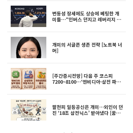
변동성 장세에도 상승에 베팅한 개
미들⋯“인버스 던지고 레버리지 담
았다”
개미의 서글픈 생존 전략 [노트북 너
머]
[주간증시전망] 다음 주 코스피
7200~8100⋯‘엔비디아·삼전 파
업’이 분수령
팔천피 일등공신은 개미⋯외인이 던
진 ‘18조 삼전닉스’ 받아냈다 [꿈의
8000피 시대]