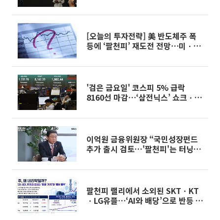
최대
[오늘의 투자전략] 美 반도체주 폭
등에 ‘팔천피’ 재도전 전망⋯미ㆍ이
란 MOU 앞둬
'검은 금요일' 코스피 5% 급락
8160선 마감⋯‘삼전닉스’ 쇼크ㆍ환
율 1550원 육박
이억원 금융위원장 “국민성장펀드
추가 출시 검토…'팔천피'는 터닝포
인트”
팔천피 랠리에서 소외된 SKTㆍKT
ㆍLG유플⋯‘AI와 배당’으로 반등 노
린다