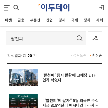
마켓
금융
부동산
산업
경제
국제
정치
사회
검색결과 총
20
건
정확도순
최신순
‘팔천피’ 증시 활황에 고배당 ETF
인기 식었다
"'팔천피'에 팔자" 5월 외국인 주식
자금 318억달러 빠져나갔다…사상